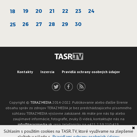
19
20
21
22
23
24
18
26
27
28
29
30
25
Kontakty
Inzercia
Pravidlá ochrany osobných údajov
Copyright ©
TERAZ MEDIA
2014-2022. Publikovanie alebo ďalšie šírenie
obsahu správ zo zdrojov TERAZ MEDIA je bez predchádzajúceho písomného
súhlasu TERAZ MEDIA výslovne zakázané. Ak máte pre nás tip alebo
zaujímavé informácie, fotografie, zvuky či videá, kontaktujte nás na
info@terazmedia.sk
, resp. telefonicky na +421 2 59 210 419.
✖
Žiadosť o zverejnenie opravy v zmysle zákona o publikáciách je možné zaslať
Súhlasím s použitím cookies na TASR.TV, ktoré využívame na zlepšenie
na adresu oprava@tasr.sk.
služieb v súlade s
Pravidlami ochrany osobných údajov