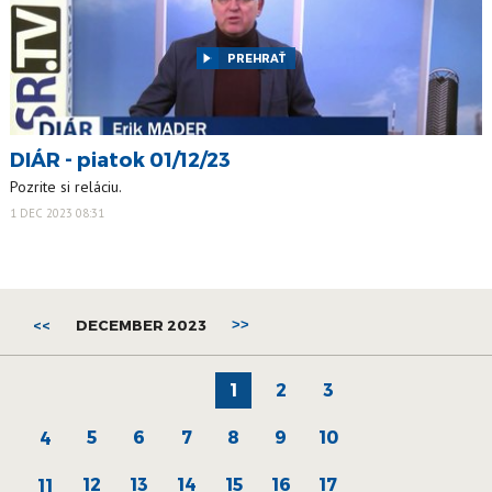
PREHRAŤ
DIÁR - piatok 01/12/23
Pozrite si reláciu.
1 DEC 2023 08:31
<<
DECEMBER 2023
>>
1
2
3
5
6
7
8
9
10
4
12
13
14
15
16
17
11