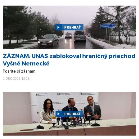
PREHRAŤ
ZÁZNAM: UNAS zablokoval hraničný priechod
Vyšné Nemecké
Pozrite si záznam.
1 DEC 2023 15:28
PREHRAŤ