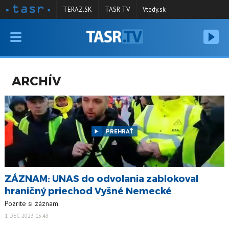
TERAZ.SK
TASR TV
Vtedy.sk
VYSIELANIE
RELÁCIE
ARCHÍV
SPRAVODAJSTVO
KONTAKT
ARCHÍV
PREHRAŤ
ZÁZNAM: UNAS do odvolania zablokoval
hraničný priechod Vyšné Nemecké
Pozrite si záznam.
1 DEC 2023 15:43