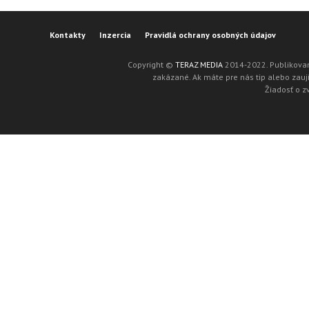
Kontakty
Inzercia
Pravidlá ochrany osobných údajov
Copyright ©
TERAZ MEDIA
2014-2022. Publikovan
zakázané. Ak máte pre nás tip alebo zaují
Žiadosť o z