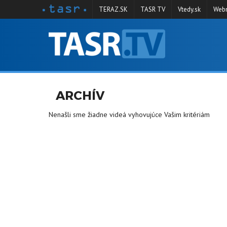
TERAZ.SK
TASR TV
Vtedy.sk
Webm
VYSIELANIE
RELÁCIE
SPRAVODAJSTVO
ARCHÍV
KONTAKT
Nenašli sme žiadne videá vyhovujúce Vašim kritériám
ARCHÍV