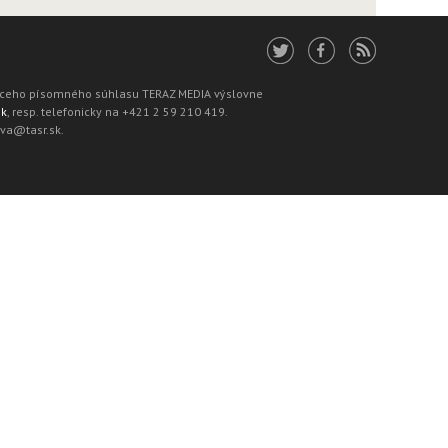
júceho písomného súhlasu TERAZ MEDIA výslovne
sk
, resp. telefonicky na +421 2 59 210 419.
ava@tasr.sk.