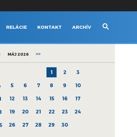
RELÁCIE
KONTAKT
ARCHÍV
<
MÁJ 2026
>>
1
2
3
5
6
7
8
9
10
4
12
13
14
15
16
17
1
19
20
21
22
23
24
8
26
27
28
29
30
5