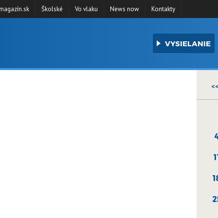
agazín.sk
Školské
Vo vlaku
News now
Kontakty
VYSIELANIE
<
1
1
2