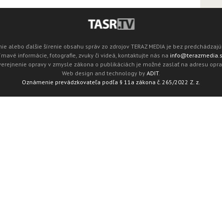
ie alebo ďalšie šírenie obsahu správ zo zdrojov TERAZ MEDIA je bez predchádza
mavé informácie, fotografie, zvuky či videá, kontaktujte nás na
info@terazmedia.
verejnenie opravy v zmysle zákona o publikáciách je možné zaslať na adresu opr
Web design and technology by
ADIT
.
Oznámenie prevádzkovateľa podľa § 11a zákona č. 265/2022 Z. z.