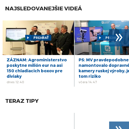
NAJSLEDOVANEJŠIE VIDEÁ
»
PREHRAŤ
PREHRAŤ
ZÁZNAM: Agroministerstvo
PS: MV pravdepodobne
poskytne milión eur na asi
namontovalo dopravn
150 chladiacich boxov pre
kamery ruskej výroby, j
diviaky
tom riziko
dnes 12:40
včera 14:47
TERAZ TIPY
»