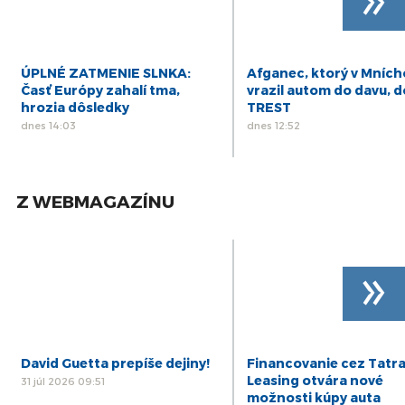
ÚPLNÉ ZATMENIE SLNKA:
Afganec, ktorý v Mníc
Časť Európy zahalí tma,
vrazil autom do davu, d
hrozia dôsledky
TREST
dnes 14:03
dnes 12:52
Z WEBMAGAZÍNU
»
David Guetta prepíše dejiny!
Financovanie cez Tatr
Leasing otvára nové
31 júl 2026 09:51
možnosti kúpy auta