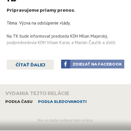
Pripravujeme priamy prenos.
Téma: Výzva na odstúpenie vlády.
Na TK bude informovať predseda KDH Milan Majerský,
podpredsedovia KDH Viliam Karas a Marián Čaučík a ďalší.
ZDIEĽAŤ NA FACEBOOK
ČÍTAŤ ĎALEJ
VYDANIA TEJTO RELÁCIE
PODĽA ČASU
PODĽA SLEDOVANOSTI
Nie sú ďalšie vydania tejto relácie.