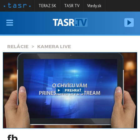
TERAZ.SK
TASR TV
Vtedy.sk
VYSIELANIE
RELÁCIE
RELÁCIE
KAMERA LIVE
SPRAVODAJSTVO
KONTAKT
ARCHÍV
PREHRAŤ
fb