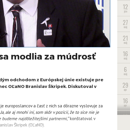
12
jún
27
máj
21
máj
16
 sa modlia za múdrosť
máj
6
máj
rdým odchodom z Európskej únie existuje pre
29
anec OĽaNO Branislav Škripek. Diskutoval v
apr
16
apr
ľuje europoslancov a časť z nich sa dôrazne vyslovuje za
Ja, ale aj mnohí iní, som skôr v pozícii, že to síce nie je
10
le budeme najdôležitejšími partnermi,“
konštatoval v
apr
nislav Škripek (OĽaNO).