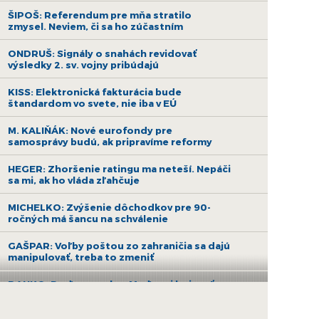
ŠIPOŠ: Referendum pre mňa stratilo
zmysel. Neviem, či sa ho zúčastním
ONDRUŠ: Signály o snahách revidovať
výsledky 2. sv. vojny pribúdajú
KISS: Elektronická fakturácia bude
štandardom vo svete, nie iba v EÚ
M. KALIŇÁK: Nové eurofondy pre
samosprávy budú, ak pripravíme reformy
HEGER: Zhoršenie ratingu ma neteší. Nepáči
sa mi, ak ho vláda zľahčuje
MICHELKO: Zvýšenie dôchodkov pre 90-
ročných má šancu na schválenie
GAŠPAR: Voľby poštou zo zahraničia sa dajú
manipulovať, treba to zmeniť
DANKO: Poďme spolu s Maďarmi bojovať za
ruskú ropu a nehádajme sa