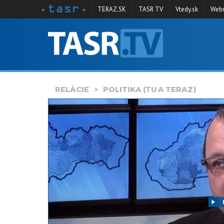
TERAZ.SK
TASR TV
Vtedy.sk
Webm
VYSIELANIE
RELÁCIE
SPRAVODAJSTVO
RELÁCIE
POLITIKA (TU A TERAZ)
KONTAKT
ARCHÍV