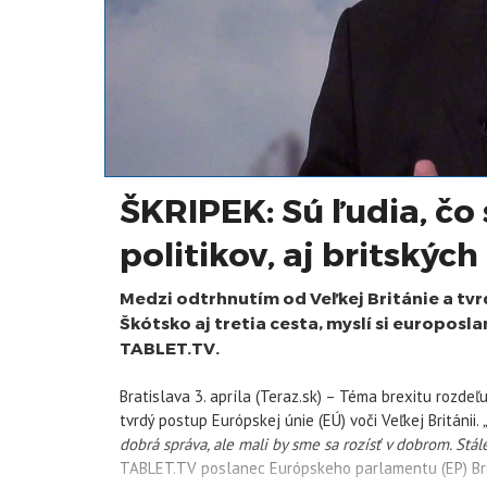
ŠKRIPEK: Sú ľudia, čo
politikov, aj britských
Medzi odtrhnutím od Veľkej Británie a tv
Škótsko aj tretia cesta, myslí si europosl
TABLET.TV.
Bratislava 3. apríla (Teraz.sk) – Téma brexitu rozde
tvrdý postup Európskej únie (EÚ) voči Veľkej Británii.
„
dobrá správa, ale mali by sme sa rozísť v dobrom. Stá
TABLET.TV poslanec Európskeho parlamentu (EP) Bra