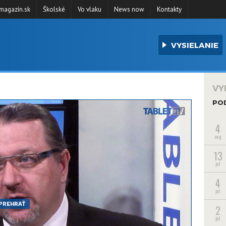
agazín.sk
Školské
Vo vlaku
News now
Kontakty
VYSIELANIE
VY
PO
4
aug
13
júl
4
júl
PREHRAŤ
2
júl