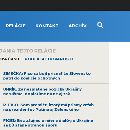
RELÁCIE
KONTAKT
ARCHÍV
DANIA TEJTO RELÁCIE
DĽA ČASU
PODĽA SLEDOVANOSTI
ŠIMEČKA: Fico sa bojí priznať,že Slovensko
patrí do koalície ochotných
UHRÍK: Za nesplatené pôžičky Ukrajiny
neručíme, doplatíme na ne aj tak
R. FICO: Som premiér, ktorý má priamy vzťah
na prezidentov Putina aj Zelenského
FIGEĽ: Bez záujmu o mier a dialóg o Ukrajine
sa EÚ stane stranou sporu