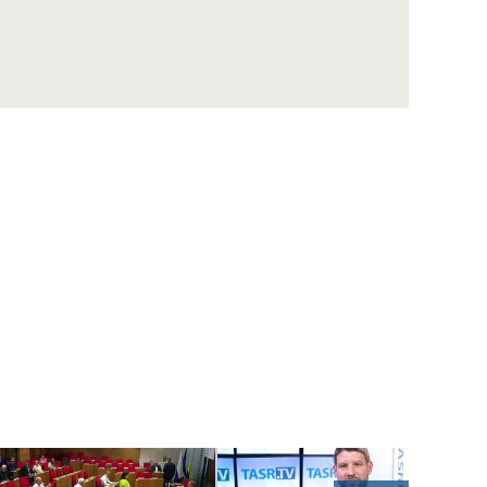
ŠUTAJ EŠTOK: Sme obeťou politického
vydierania prezidenta Zelenského
KOLLÁR: So Sulíkom máme podobné názory
na ekonomické otázky
ŠIPOŠ: Obyčajní ľudia v práci piť nesmú, 150
vyvolených poslancov môže
DUBÉCI: R.Fico obhajuje v kauze opravy
ropovodu Družba záujem V.Orbána
WINKLER: Každý vidí, ako funguje Bratislava,
bude sa musieť rozhodnúť
B. Gröhling: Najlepšia sociálna politika je
pracovné miesto
VENHART: Ak chce SAV podporiť špičkovú
vedu, musí si určiť priority
DANKO: Prvý zákon, čo schválime, musí byť
zmena rokovacieho poriadku