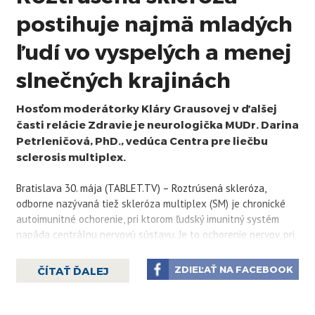
postihuje najmä mladých
ľudí vo vyspelých a menej
slnečných krajinách
Hosťom moderátorky Kláry Grausovej v ďalšej
časti relácie Zdravie je neurologička MUDr. Darina
Petrleničová, PhD., vedúca Centra pre liečbu
sclerosis multiplex.
Bratislava 30. mája (TABLET.TV) – Roztrúsená skleróza,
odborne nazývaná tiež skleróza multiplex (SM) je chronické
autoimunitné ochorenie, pri ktorom ľudský imunitný systém
napáda centrálnu nervovú sústavu. Je to ochorenie nervov, pri
ktorom zápal ničí ochranný obal nervových vlákien. Na celom
svete trpí týmto ochorením približne 2,5 milióna ľudí.
ZDIEĽAŤ NA FACEBOOK
ČÍTAŤ ĎALEJ
Najčastejšie sa prejavuje u mladých vo veku od 20 do 40
rokov, ale nevyhýba sa ani ešte mladším alebo naopak starším
ročníkom.