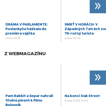
»
DRÁMA V PARLAMENTE:
SMRŤ V HORÁCH: V
Poslankyňa hádzala do
Západných Tatrách zo
premiéra vajíčka
76-ročný turista
včera 20:16
včera 20:04
Z WEBMAGAZÍNU
»
Pam Rabbit a Separ nahrali
Na konci Oak Street
titulnú pieseň k filmu
6 aug 2026 14:56
Bojovník