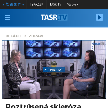
TERAZ.SK
TASR TV
Vtedy.sk
VYSIELANIE
RELÁCIE
RELÁCIE
ZDRAVIE
SPRAVODAJSTVO
KONTAKT
ARCHÍV
PREHRAŤ
Roztrúsená skleróza