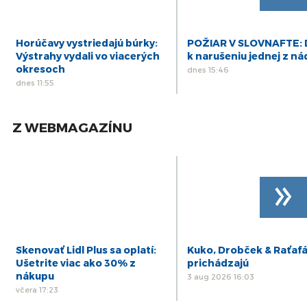
Horúčavy vystriedajú búrky:
POŽIAR V SLOVNAFTE: 
Výstrahy vydali vo viacerých
k narušeniu jednej z ná
okresoch
dnes 15:46
dnes 11:55
Z WEBMAGAZÍNU
»
Skenovať Lidl Plus sa oplatí:
Kuko, Drobček & Raťaf
Ušetrite viac ako 30% z
prichádzajú
nákupu
3 aug 2026 16:03
včera 17:23