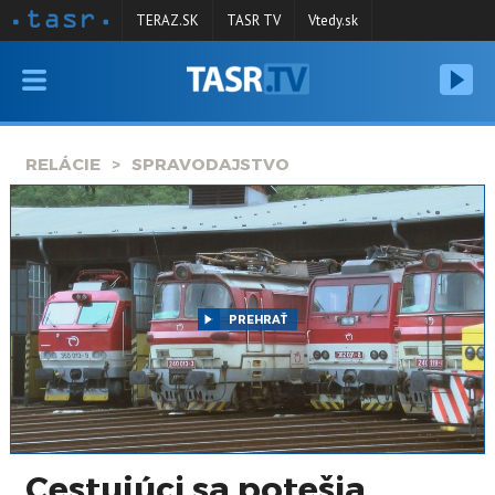
TERAZ.SK
TASR TV
Vtedy.sk
VYSIELANIE
RELÁCIE
RELÁCIE
SPRAVODAJSTVO
SPRAVODAJSTVO
KONTAKT
ARCHÍV
PREHRAŤ
Cestujúci sa potešia,