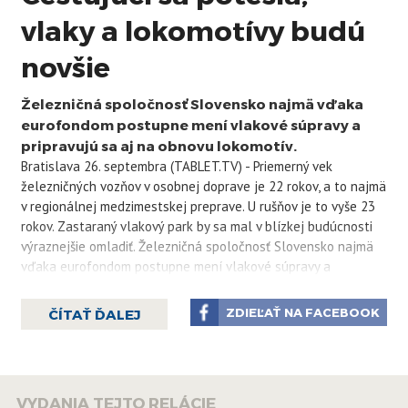
vlaky a lokomotívy budú
novšie
Železničná spoločnosť Slovensko najmä vďaka
eurofondom postupne mení vlakové súpravy a
pripravujú sa aj na obnovu lokomotív.
Bratislava 26. septembra (TABLET.TV) - Priemerný vek
železničných vozňov v osobnej doprave je 22 rokov, a to najmä
v regionálnej medzimestskej preprave. U rušňov je to vyše 23
rokov. Zastaraný vlakový park by sa mal v blízkej budúcnosti
výraznejšie omladiť. Železničná spoločnosť Slovensko najmä
vďaka eurofondom postupne mení vlakové súpravy a
pripravujú sa aj na obnovu lokomotív.
ZDIEĽAŤ NA FACEBOOK
ČÍTAŤ ĎALEJ
Výrazne znížiť priemerný vek vlakových súprav a zlepšiť tak
komfort cestujúcich v regionálnej a prímestskej doprave v
okolí Bratislavy a Košíc chce štátny prepravca Železničná
spoločnosť Slovensko. Chcú kúpiť 17 nových vozňov.
VYDANIA TEJTO RELÁCIE