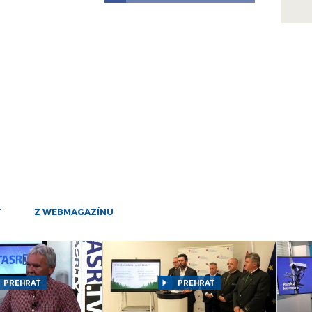
sep
14
sep
15
máj
15
máj
23
apr
12
okt
Y
Z WEBMAGAZÍNU
12
okt
29
sep
PREHRAŤ
PREHRAŤ
29