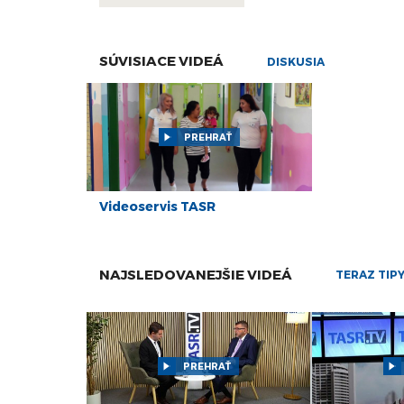
SÚVISIACE VIDEÁ
DISKUSIA
PREHRAŤ
Videoservis TASR
NAJSLEDOVANEJŠIE VIDEÁ
TERAZ TIP
PREHRAŤ