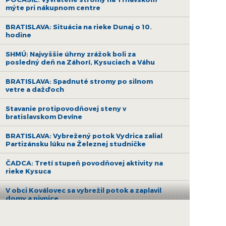
mýte pri nákupnom centre
BRATISLAVA: Situácia na rieke Dunaj o 10.
hodine
SHMÚ: Najvyššie úhrny zrážok boli za
posledný deň na Záhorí, Kysuciach a Váhu
BRATISLAVA: Spadnuté stromy po silnom
vetre a dažďoch
Stavanie protipovodňovej steny v
bratislavskom Devíne
BRATISLAVA: Vybrežený potok Vydrica zalial
Partizánsku lúku na Železnej studničke
ČADCA: Tretí stupeň povodňovej aktivity na
rieke Kysuca
V obci Koválovec sa vybrežil potok a zaplavil
domy a pivnice
Stupava vyhlásila 3. stupeň povodňovej
aktivity, zaplavilo park, vyplavilo potok