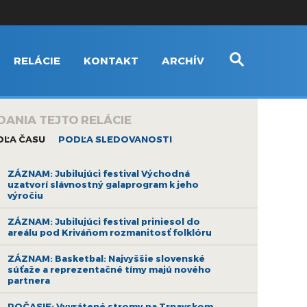
RELÁCIE
KONTAKT
ARCHÍV
DANIA TEJTO RELÁCIE
DĽA ČASU
PODĽA SLEDOVANOSTI
ZÁZNAM: Jubilujúci festival Východná
uzatvorí slávnostný galaprogram k jeho
výročiu
ZÁZNAM: Jubilujúci festival priniesol do
areálu pod Kriváňom rozmanitosť folklóru
ZÁZNAM: Basketbal: Najvyššie slovenské
súťaže a reprezentačné tímy majú nového
partnera
POČASIE: Vyvrátené stromy na Trnavskom