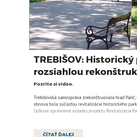
TREBIŠOV: Historický 
rozsiahlou rekonštru
Pozrite si video.
Trebišovská samospráva zrekonštruovala hrad Parič,
obnova bola súčasťou revitalizácie historického park
Celkové oprávnené výdavky projektu Revitalizácia Pari
ČÍTAŤ ĎALEJ