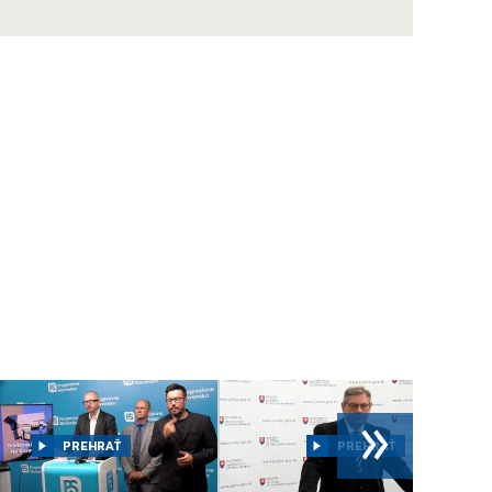
Hladina rieky Morava v oblasti Gbely-
Adamov
ZÁZNAM: Šutaj Eštok: Zabezpečíme
ochranu ústavných činiteľov, opozície i
médií
ZÁZNAM: Kaliňák: Premiéra stále operujú,
jeho zdravotný stav je mimoriadne vážny
Zvolený prezident P. Pellegrini absolvoval v
TASR fotenie na oficiálny portrét
NOVÁ BAŇA: Miesto, kde stál Potterov
parný stroj, má priťahovať turistov
TRENČÍN: Deň bielej palice
»
BECKOV: Po rekonštrukcii je pre verejnosť
otvorený aj Západný palác hradu
PREHRAŤ
PREHRAŤ
Královič: Susedné krajiny nechcú tvrdé
kontroly na hraniciach so Slovenskom