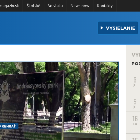
agazín.sk
Školské
Vo vlaku
News now
Kontakty
VYSIELANIE
VY
PO
6
júl
5
júl
16
sep
PREHRAŤ