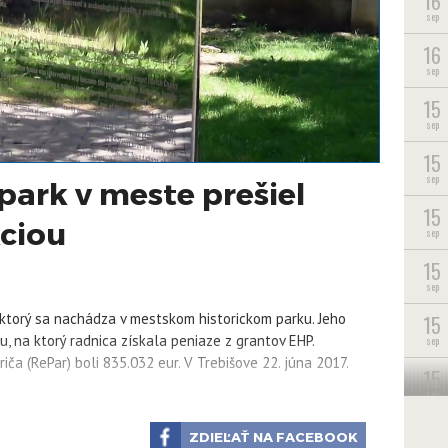
16
sep
16
sep
15
sep
15
sep
park v meste prešiel
15
kciou
sep
15
sep
 ktorý sa nachádza v mestskom historickom parku. Jeho
15
u, na ktorý radnica získala peniaze z grantov EHP.
sep
ča (RePar) boli 835.032 eur. V Trebišove 22. júna 2017.
15
sep
15
ZDIEĽAŤ NA FACEBOOK