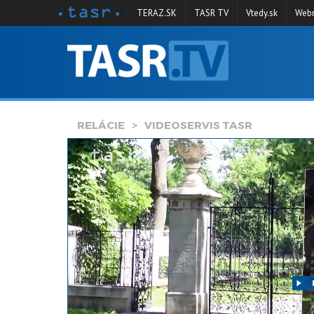
TERAZ.SK
TASR TV
Vtedy.sk
Webm
VYSIELANIE
RELÁCIE
SPRAVODAJSTVO
RELÁCIE
VIDEOSERVIS TASR
KONTAKT
ARCHÍV