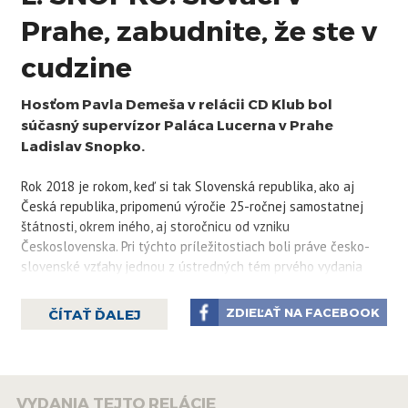
Prahe, zabudnite, že ste v
cudzine
Hosťom Pavla Demeša v relácii CD Klub bol
súčasný supervízor Paláca Lucerna v Prahe
Ladislav Snopko.
Rok 2018 je rokom, keď si tak Slovenská republika, ako aj
Česká republika, pripomenú výročie 25-ročnej samostatnej
štátnosti, okrem iného, aj storočnicu od vzniku
Československa. Pri týchto príležitostiach boli práve česko-
slovenské vzťahy jednou z ústredných tém prvého vydania
relácie CD Klub v tomto roku. "
O rozdelení Česka a Slovenska
môžeme dnes hovoriť ako o niečom, čo sa už vyliečilo zo
ZDIEĽAŤ NA FACEBOOK
ČÍTAŤ ĎALEJ
smútku z rozchodu tohto manželstva,"
uviedol Snopko v
TABLET.TV.
Pražskú Lucernu dnes vníma ako najvýznamnejšiu kultúrnu
VYDANIA TEJTO RELÁCIE
inštitúciu Československa, "
pretože ako fenomén filmový, ako