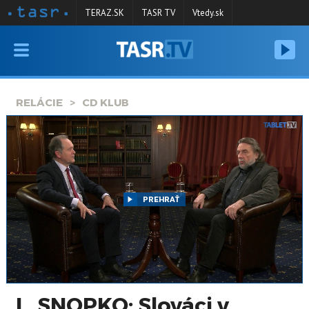
TERAZ.SK
TASR TV
Vtedy.sk
VYSIELANIE
RELÁCIE
RELÁCIE
CD KLUB
SPRAVODAJSTVO
KONTAKT
ARCHÍV
PREHRAŤ
L. SNOPKO: Slováci v