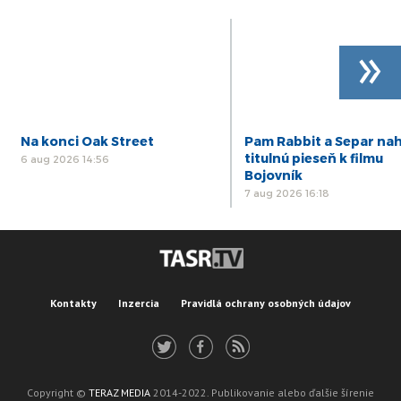
»
Na konci Oak Street
Pam Rabbit a Separ nah
titulnú pieseň k filmu
6 aug 2026 14:56
Bojovník
7 aug 2026 16:18
Kontakty
Inzercia
Pravidlá ochrany osobných údajov
Copyright ©
TERAZ MEDIA
2014-2022. Publikovanie alebo ďalšie šírenie