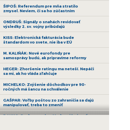
ŠIPOŠ: Referendum pre mňa stratilo
zmysel. Neviem, či sa ho zúčastním
ONDRUŠ: Signály o snahách revidovať
výsledky 2. sv. vojny pribúdajú
KISS: Elektronická fakturácia bude
štandardom vo svete, nie iba v EÚ
M. KALIŇÁK: Nové eurofondy pre
samosprávy budú, ak pripravíme reformy
HEGER: Zhoršenie ratingu ma neteší. Nepáči
sa mi, ak ho vláda zľahčuje
MICHELKO: Zvýšenie dôchodkov pre 90-
ročných má šancu na schválenie
GAŠPAR: Voľby poštou zo zahraničia sa dajú
manipulovať, treba to zmeniť
DANKO: Poďme spolu s Maďarmi bojovať za
ruskú ropu a nehádajme sa