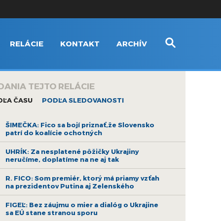
RELÁCIE
KONTAKT
ARCHÍV
DANIA TEJTO RELÁCIE
DĽA ČASU
PODĽA SLEDOVANOSTI
ŠIMEČKA: Fico sa bojí priznať,že Slovensko
patrí do koalície ochotných
UHRÍK: Za nesplatené pôžičky Ukrajiny
neručíme, doplatíme na ne aj tak
R. FICO: Som premiér, ktorý má priamy vzťah
na prezidentov Putina aj Zelenského
FIGEĽ: Bez záujmu o mier a dialóg o Ukrajine
sa EÚ stane stranou sporu