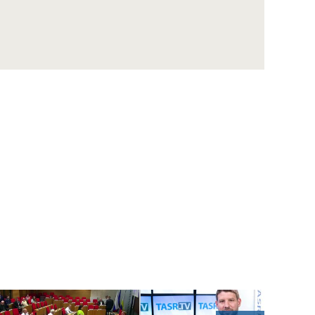
ŠUTAJ EŠTOK: Sme obeťou politického
vydierania prezidenta Zelenského
KOLLÁR: So Sulíkom máme podobné názory
na ekonomické otázky
ŠIPOŠ: Obyčajní ľudia v práci piť nesmú, 150
vyvolených poslancov môže
DUBÉCI: R.Fico obhajuje v kauze opravy
ropovodu Družba záujem V.Orbána
WINKLER: Každý vidí, ako funguje Bratislava,
bude sa musieť rozhodnúť
B. Gröhling: Najlepšia sociálna politika je
pracovné miesto
VENHART: Ak chce SAV podporiť špičkovú
vedu, musí si určiť priority
DANKO: Prvý zákon, čo schválime, musí byť
zmena rokovacieho poriadku