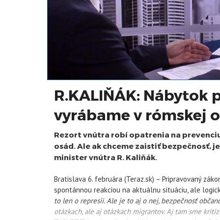
R.KALIŇÁK: Nábytok p
vyrábame v rómskej 
Rezort vnútra robí opatrenia na prevenci
osád. Ale ak chceme zaistiť bezpečnosť, je
minister vnútra R. Kaliňák.
Bratislava 6. februára (Teraz.sk) – Pripravovaný záko
spontánnou reakciou na aktuálnu situáciu, ale logic
to len o represii. Ale je to aj o nej, bezpečnosť obč
otázkach, ale aj otázkach migrantov. Aj tam sme kritizo