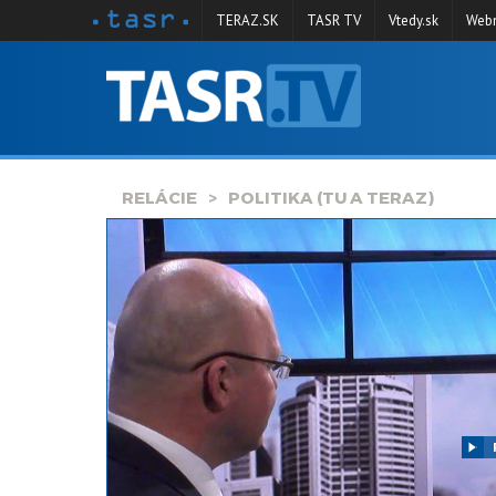
TERAZ.SK
TASR TV
Vtedy.sk
Webm
VYSIELANIE
RELÁCIE
SPRAVODAJSTVO
RELÁCIE
POLITIKA (TU A TERAZ)
KONTAKT
ARCHÍV