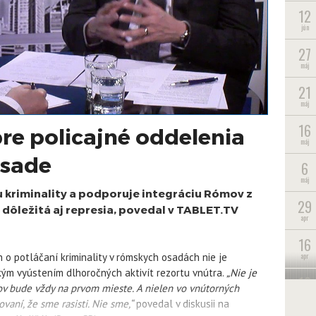
12
jún
27
máj
21
máj
16
re policajné oddelenia
máj
osade
6
máj
u kriminality a podporuje integráciu Rómov z
29
 dôležitá aj represia, povedal v TABLET.TV
apr
16
apr
n o potláčaní kriminality v rómskych osadách nie je
kým vyústením dlhoročných aktivít rezortu vnútra.
„Nie je
10
anov bude vždy na prvom mieste. A nielen vo vnútorných
apr
vaní, že sme rasisti. Nie sme,“
povedal v diskusii na