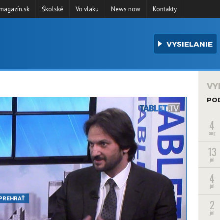
agazín.sk
Školské
Vo vlaku
News now
Kontakty
VYSIELANIE
VY
PO
4
aug
13
júl
4
júl
PREHRAŤ
2
júl