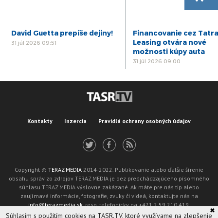
David Guetta prepíše dejiny!
Financovanie cez Tatr
Leasing otvára nové
31 júl 2026 09:51
možnosti kúpy auta
31 júl 2026 09:00
Kontakty
Inzercia
Pravidlá ochrany osobných údajov
Copyright ©
TERAZ MEDIA
2014-2022. Publikovanie alebo ďalšie šírenie
obsahu správ zo zdrojov TERAZ MEDIA je bez predchádzajúceho písomného
súhlasu TERAZ MEDIA výslovne zakázané. Ak máte pre nás tip alebo
zaujímavé informácie, fotografie, zvuky či videá, kontaktujte nás na
info@terazmedia.sk
, resp. telefonicky na +421 2 59 210 419.
✖
Žiadosť o zverejnenie opravy v zmysle zákona o publikáciách je možné zaslať
Súhlasím s použitím cookies na TASR.TV, ktoré využívame na zlepšenie