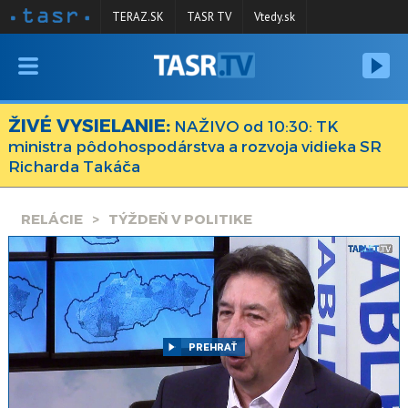
TERAZ.SK
TASR TV
Vtedy.sk
VYSIELANIE
RELÁCIE
ŽIVÉ VYSIELANIE:
NAŽIVO od 10:30: TK
ministra pôdohospodárstva a rozvoja vidieka SR
SPRAVODAJSTVO
Richarda Takáča
KONTAKT
RELÁCIE
TÝŽDEŇ V POLITIKE
ARCHÍV
PREHRAŤ