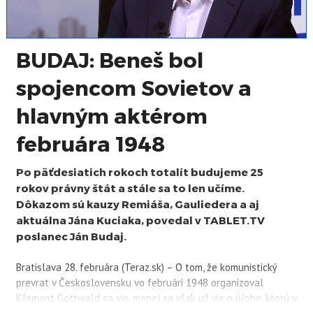
BUDAJ: Beneš bol
spojencom Sovietov a
hlavným aktérom
februára 1948
Po päťdesiatich rokoch totalít budujeme 25
rokov právny štát a stále sa to len učíme.
Dôkazom sú kauzy Remiáša, Gauliedera a aj
aktuálna Jána Kuciaka, povedal v TABLET.TV
poslanec Ján Budaj.
Bratislava 28. februára (Teraz.sk) – O tom, že komunistický
prevrat v Československu vo februári 1948 organizoval
Klement Gottwald sa vie, menej sa však už vie o úlohe, ktorú v