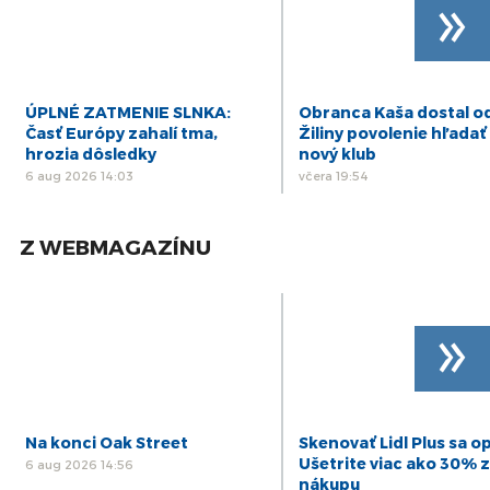
»
ÚPLNÉ ZATMENIE SLNKA:
Obranca Kaša dostal o
Časť Európy zahalí tma,
Žiliny povolenie hľadať 
hrozia dôsledky
nový klub
6 aug 2026 14:03
včera 19:54
Z WEBMAGAZÍNU
»
Na konci Oak Street
Skenovať Lidl Plus sa op
Ušetrite viac ako 30% z
6 aug 2026 14:56
nákupu