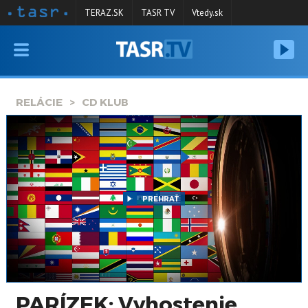
TERAZ.SK
TASR TV
Vtedy.sk
VYSIELANIE
RELÁCIE
RELÁCIE
CD KLUB
SPRAVODAJSTVO
KONTAKT
ARCHÍV
PREHRAŤ
PARÍZEK: Vyhostenie