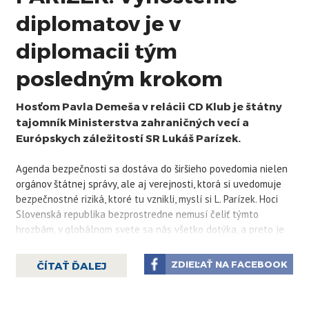
diplomatov je v
diplomacii tým
posledným krokom
Hosťom Pavla Demeša v relácii CD Klub je štátny
tajomník Ministerstva zahraničných vecí a
Európskych záležitostí SR Lukáš Parízek.
Agenda bezpečnosti sa dostáva do širšieho povedomia nielen
orgánov štátnej správy, ale aj verejnosti, ktorá si uvedomuje
bezpečnostné riziká, ktoré tu vznikli, myslí si L. Parízek. Hoci
Slovenská republika bezprostredne nemusí čeliť týmto
hrozbám, v globálnom svete sa nás všetko dotýka, a preto je
dôležité venovať náležitú pozornosť agende bezpečnosti,
tvrdí L. Parízek.
ZDIEĽAŤ NA FACEBOOK
ČÍTAŤ ĎALEJ
Štátny tajomník MZV prednedávnom navštívil oblasti konfliktu
na východe Ukrajiny. "Aj vďaka misii OBSE sa darí dohodnúť