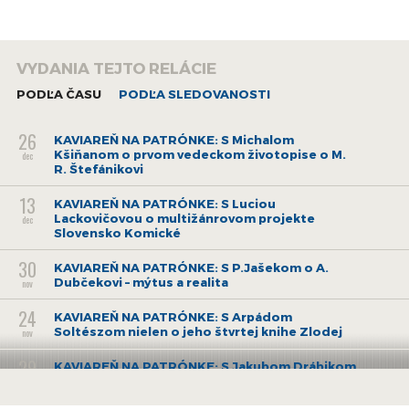
hranice aj novovzniknutých štátov, o.i. Československa.
Čo sa na konferencii podarilo dosiahnuť viac a čo menej, a či
VYDANIA TEJTO RELÁCIE
vo výsledkoch konferencie boli položené zárodky ďalšieho
konfliktu, ktorý vypukol už o dvadsať rokov, sa zhovárame s
PODĽA ČASU
PODĽA SLEDOVANOSTI
profesorom Romanom Holecom, historikom, pôsobiacim na
Filozofickej fakulte UK v Bratislave a na Historickom ústave
26
KAVIAREŇ NA PATRÓNKE: S Michalom
SAV.
Kšiňanom o prvom vedeckom životopise o M.
dec
R. Štefánikovi
13
KAVIAREŇ NA PATRÓNKE: S Luciou
Lackovičovou o multižánrovom projekte
dec
Slovensko Komické
30
KAVIAREŇ NA PATRÓNKE: S P.Jašekom o A.
Dubčekovi – mýtus a realita
nov
24
KAVIAREŇ NA PATRÓNKE: S Arpádom
Soltészom nielen o jeho štvrtej knihe Zlodej
nov
29
KAVIAREŇ NA PATRÓNKE: S Jakubom Drábikom
nielen o knihe Richarda Evansa Hitler a
okt
konšpirácie