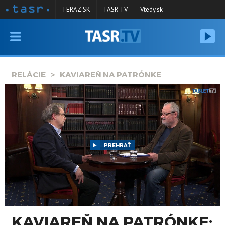
TERAZ.SK
TASR TV
Vtedy.sk
VYSIELANIE
RELÁCIE
RELÁCIE
KAVIAREŇ NA PATRÓNKE
SPRAVODAJSTVO
KONTAKT
ARCHÍV
PREHRAŤ
KAVIAREŇ NA PATRÓNKE: