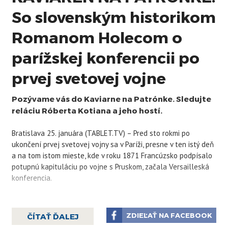
So slovenským historikom
Romanom Holecom o
parížskej konferencii po
prvej svetovej vojne
Pozývame vás do Kaviarne na Patrónke. Sledujte
reláciu Róberta Kotiana a jeho hostí.
Bratislava 25. januára (TABLET.TV) – Pred sto rokmi po
ukončení prvej svetovej vojny sa v Paríži, presne v ten istý deň
a na tom istom mieste, kde v roku 1871 Francúzsko podpísalo
potupnú kapituláciu po vojne s Pruskom, začala Versailleská
konferencia.
Jej cieľom bolo vyvodiť dôsledky po porážke Nemecka a jeho
spojencov, zaistiť, aby sa už nikdy nezopakoval konflikt
ZDIEĽAŤ NA FACEBOOK
ČÍTAŤ ĎALEJ
podobných globálnych rozmerov, a definitívne určiť povojnové