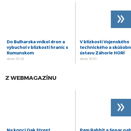
20
KAVIAREŇ NA PATRÓNKE: So spisovateľom
»
Silvestrom Lavríkom
nov
Do Bulharska vnikol dron a
V blízkosti Vojenského
vybuchol v blízkosti hraníc s
technického a skúšob
Rumunskom
ústavu Záhorie HORÍ
dnes 13:45
dnes 16:51
Z WEBMAGAZÍNU
»
Na konci Oak Street
Pam Rabbit a Separ nah