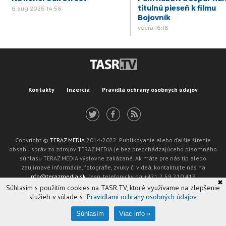
titulnú pieseň k filmu
6 aug 2026 14:56
Bojovník
včera 16:18
Kontakty
Inzercia
Pravidlá ochrany osobných údajov
Copyright ©
TERAZ MEDIA
2014-2022. Publikovanie alebo ďalšie šírenie
obsahu správ zo zdrojov TERAZ MEDIA je bez predchádzajúceho písomného
súhlasu TERAZ MEDIA výslovne zakázané. Ak máte pre nás tip alebo
zaujímavé informácie, fotografie, zvuky či videá, kontaktujte nás na
info@terazmedia.sk
, resp. telefonicky na +421 2 59 210 419.
✖
Žiadosť o zverejnenie opravy v zmysle zákona o publikáciách je možné zaslať
Súhlasím s použitím cookies na TASR.TV, ktoré využívame na zlepšenie
na adresu oprava@tasr.sk.
služieb v súlade s
Pravidlami ochrany osobných údajov
Web design and technology by
ADIT
.
Oznámenie prevádzkovateľa podľa § 11a zákona č. 265/2022 Z. z.
Súhlasím
Viac info »