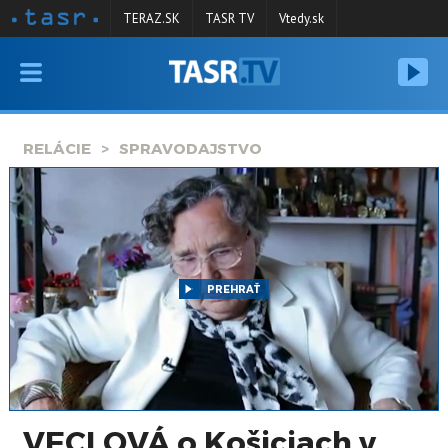
TERAZ.SK
TASR TV
Vtedy.sk
VYSIELANIE
RELÁCIE
RELÁCIE
SPRAVODAJSTVO
SPRAVODAJSTVO
KONTAKT
ARCHÍV
PREHRAŤ
VECLOVÁ o Košiciach v