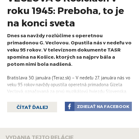
roku 1945: Preboha, to je
na konci sveta
Dnes sa navždy rozlúčime s operetnou
primadonou G. Veclovou. Opustila nás v nedeľu vo
veku 95 rokov. V televíznom dokumente TASR
spomína na Košice, ktorých sa najprv bála a
potom nimi bola nadšená.
Bratislava 30. januára (Teraz.sk) – V nedeľu 27. januára nás vo
veku 95 rokov navždy opustila operetná primadona Gizela
Veclová, označovaná za prvú muzikálovú hviezdu Slovenska.
Teraz.sk vám pri príležitosti dnešnej poslednej rozlúčky s
ZDIEĽAŤ NA FACEBOOK
ČÍTAŤ ĎALEJ
Gizelou Veclovou ponúka televízny dokument TASR, v ktorom
slávna umelkyňa spomína okrem iného aj na svoje účinkovanie
v metropole východu, kam ju zavolal na pomoc Janko Borodáč.
VYDANIA TEJTO RELÁCIE