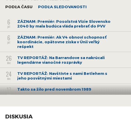
PODĽA ČASU
PODĽA SLEDOVANOSTI
Viac si prečítajte
TU
.
6
ZÁZNAM: Premiér: Posolstvá Vízie Slovensko
2040 by mala budúca vláda prebrať do PVV
júl
6
ZÁZNAM: Premiér: Ak V4 obnoví schopnosť
koordinácie, opätovne získa v Únii veľký
júl
rešpekt
26
TV REPORTÁŽ: Na Barrandove sa nakrúcali
legendárne vianočné rozprávky
dec
24
TV REPORTÁŽ: Navštívte s nami Betlehem s
jeho posvätnými miestami
dec
17
Takto sa žilo pred novembrom 1989
nov
27
Vychádza román Rastarika z pera Daniela
Forgácsa
jún
DISKUSIA
6
ZÁZNAM: TK hlavného mesta SR Bratislavy
jún