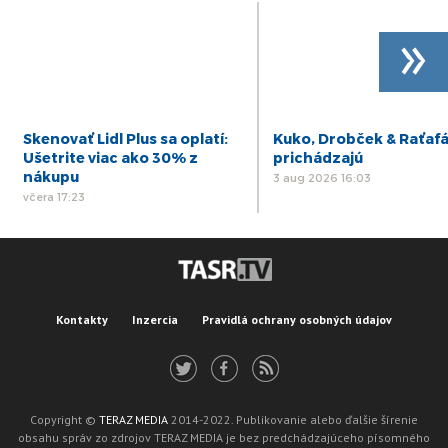
»
Skenovať Lidl Plus sa oplatí:
Kuko, Drobček & Raťaf
Ušetrite viac ako 30% z
prichádzajú
nákupu
3 aug 2026 16:03
včera 17:23
Kontakty
Inzercia
Pravidlá ochrany osobných údajov
Copyright ©
TERAZ MEDIA
2014-2022. Publikovanie alebo ďalšie šírenie
obsahu správ zo zdrojov TERAZ MEDIA je bez predchádzajúceho písomného