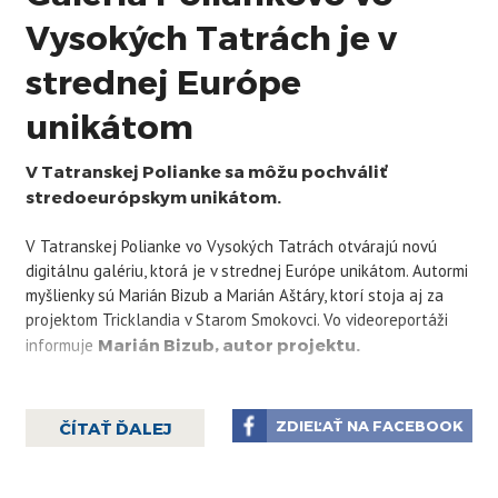
Vysokých Tatrách je v
strednej Európe
unikátom
V Tatranskej Polianke sa môžu pochváliť
stredoeurópskym unikátom.
V Tatranskej Polianke vo Vysokých Tatrách otvárajú novú
digitálnu galériu, ktorá je v strednej Európe unikátom. Autormi
myšlienky sú Marián Bizub a Marián Aštáry, ktorí stoja aj za
projektom Tricklandia v Starom Smokovci. Vo videoreportáži
informuje
Marián Bizub, autor projektu.
ZDIEĽAŤ NA FACEBOOK
ČÍTAŤ ĎALEJ