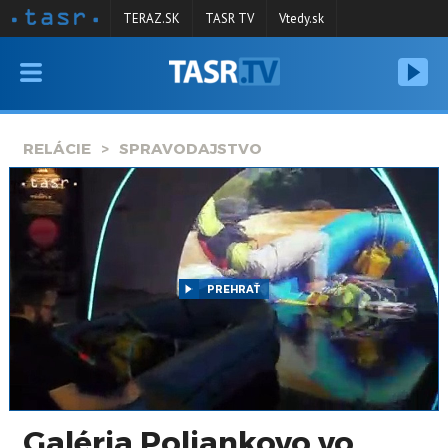
TERAZ.SK
TASR TV
Vtedy.sk
VYSIELANIE
RELÁCIE
RELÁCIE
SPRAVODAJSTVO
SPRAVODAJSTVO
KONTAKT
ARCHÍV
PREHRAŤ
Galéria Poliankovo vo