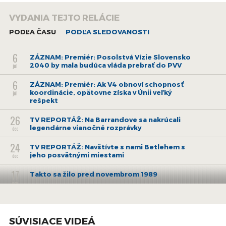
VYDANIA TEJTO RELÁCIE
PODĽA ČASU
PODĽA SLEDOVANOSTI
6
ZÁZNAM: Premiér: Posolstvá Vízie Slovensko
2040 by mala budúca vláda prebrať do PVV
júl
6
ZÁZNAM: Premiér: Ak V4 obnoví schopnosť
koordinácie, opätovne získa v Únii veľký
júl
rešpekt
26
TV REPORTÁŽ: Na Barrandove sa nakrúcali
legendárne vianočné rozprávky
dec
24
TV REPORTÁŽ: Navštívte s nami Betlehem s
jeho posvätnými miestami
dec
17
Takto sa žilo pred novembrom 1989
nov
27
Vychádza román Rastarika z pera Daniela
Forgácsa
jún
SÚVISIACE VIDEÁ