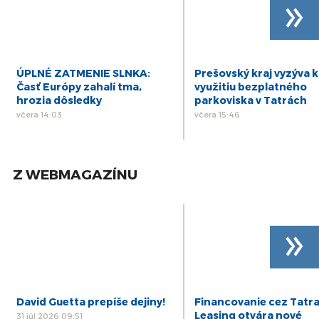
»
ÚPLNÉ ZATMENIE SLNKA:
Prešovský kraj vyzýva k
Časť Európy zahalí tma,
využitiu bezplatného
hrozia dôsledky
parkoviska v Tatrách
včera 14:03
včera 15:46
Z WEBMAGAZÍNU
»
David Guetta prepíše dejiny!
Financovanie cez Tatr
Leasing otvára nové
31 júl 2026 09:51