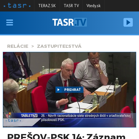
TERAZ.SK
TASR TV
Vtedy.sk
VYSIELANIE
RELÁCIE
RELÁCIE
ZASTUPITEĽSTVÁ
SPRAVODAJSTVO
KONTAKT
ARCHÍV
PREHRAŤ
PREŠOV-PSK 14: Záznam