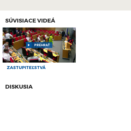
13
PREŠOV-PSK 28: Záznam zasadnutia
Zastupiteľstva Prešovského samosprávneho
apr
kraja (PSK)
SÚVISIACE VIDEÁ
9
PREŠOV-PSK 27: Záznam zasadnutia
Zastupiteľstva Prešovského samosprávneho
feb
kraja (PSK)
PREHRAŤ
8
PREŠOV-PSK 26: Záznam zasadnutia
Zastupiteľstva Prešovského samosprávneho
dec
kraja (PSK)
18
ZASTUPITEĽSTVÁ
PREŠOV-PSK 25: Záznam zasadnutia
Zastupiteľstva Prešovského samosprávneho
nov
kraja (PSK)
DISKUSIA
13
PREŠOV-PSK 24: Záznam zasadnutia
Zastupiteľstva Prešovského samosprávneho
okt
kraja (PSK)
26
PREŠOV-PSK 23: Záznam zasadnutia
Zastupiteľstva Prešovského samosprávneho
aug
kraja (PSK)
24
PREŠOV-PSK 22: Záznam zasadnutia