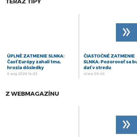
TERAZ TIPY
kraja (PSK)
26
PREŠOV-PSK 15: Záznam zasadnutia
Zastupiteľstva Prešovského samosprávneho
aug
»
kraja (PSK)
24
PREŠOV-PSK 14: Záznam zasadnutia
Zastupiteľstva Prešovského samosprávneho
jún
kraja (PSK)
21
PREŠOV-PSK 13: Záznam zasadnutia
ÚPLNÉ ZATMENIE SLNKA:
ČIASTOČNÉ ZATMENIE
Zastupiteľstva Prešovského samosprávneho
máj
Časť Európy zahalí tma,
SLNKA: Pozorovať sa b
kraja (PSK)
hrozia dôsledky
dať v stredu
6 aug 2026 14:03
včera 09:40
Z WEBMAGAZÍNU
»