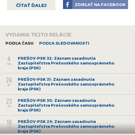
ZDIEĽAŤ NA FACEBOOK
ČÍTAŤ ĎALEJ
VYDANIA TEJTO RELÁCIE
PODĽA ČASU
PODĽA SLEDOVANOSTI
4
PREŠOV-PSK 32: Záznam zasadnutia
Zastupiteľstva Prešovského samosprávneho
aug
kraja (PSK)
24
PREŠOV-PSK 31: Záznam zasadnutia
Zastupiteľstva Prešovského samosprávneho
júl
kraja (PSK)
23
PREŠOV-PSK 30: Záznam zasadnutia
Zastupiteľstva Prešovského samosprávneho
jún
kraja (PSK)
18
PREŠOV-PSK 29: Záznam zasadnutia
Zastupiteľstva Prešovského samosprávneho
máj
kraja (PSK)