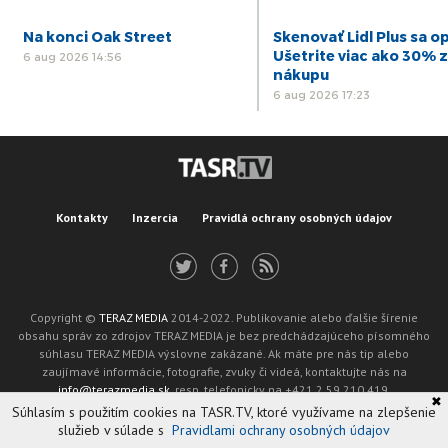
Na konci Oak Street
Skenovať Lidl Plus sa op
Ušetrite viac ako 30% z
6 aug 2026 14:56
nákupu
6 aug 2026 17:23
Kontakty
Inzercia
Pravidlá ochrany osobných údajov
Copyright ©
TERAZ MEDIA
2014-2022. Publikovanie alebo ďalšie šírenie
obsahu správ zo zdrojov TERAZ MEDIA je bez predchádzajúceho písomného
súhlasu TERAZ MEDIA výslovne zakázané. Ak máte pre nás tip alebo
zaujímavé informácie, fotografie, zvuky či videá, kontaktujte nás na
info@terazmedia.sk
, resp. telefonicky na +421 2 59 210 419.
✖
Žiadosť o zverejnenie opravy v zmysle zákona o publikáciách je možné zaslať
Súhlasím s použitím cookies na TASR.TV, ktoré využívame na zlepšenie
na adresu oprava@tasr.sk.
služieb v súlade s
Pravidlami ochrany osobných údajov
Web design and technology by
ADIT
.