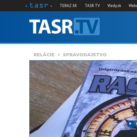
TERAZ.SK
TASR TV
Vtedy.sk
Webm
VYSIELANIE
RELÁCIE
SPRAVODAJSTVO
RELÁCIE
SPRAVODAJSTVO
KONTAKT
ARCHÍV