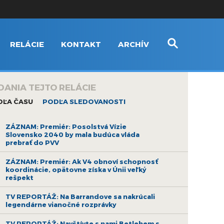
RELÁCIE
KONTAKT
ARCHÍV
DANIA TEJTO RELÁCIE
DĽA ČASU
PODĽA SLEDOVANOSTI
ZÁZNAM: Premiér: Posolstvá Vízie
Slovensko 2040 by mala budúca vláda
prebrať do PVV
ZÁZNAM: Premiér: Ak V4 obnoví schopnosť
koordinácie, opätovne získa v Únii veľký
rešpekt
TV REPORTÁŽ: Na Barrandove sa nakrúcali
legendárne vianočné rozprávky
TV REPORTÁŽ: Navštívte s nami Betlehem s