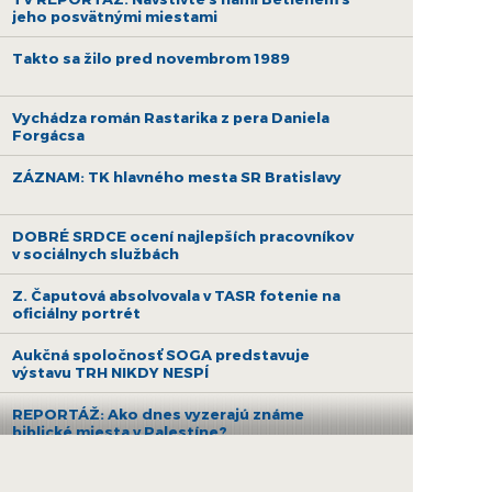
jeho posvätnými miestami
Takto sa žilo pred novembrom 1989
Vychádza román Rastarika z pera Daniela
Forgácsa
ZÁZNAM: TK hlavného mesta SR Bratislavy
DOBRÉ SRDCE ocení najlepších pracovníkov
v sociálnych službách
Z. Čaputová absolvovala v TASR fotenie na
oficiálny portrét
Aukčná spoločnosť SOGA predstavuje
výstavu TRH NIKDY NESPÍ
REPORTÁŽ: Ako dnes vyzerajú známe
biblické miesta v Palestíne?
Galéria Poliankovo vo Vysokých Tatrách je v
strednej Európe unikátom