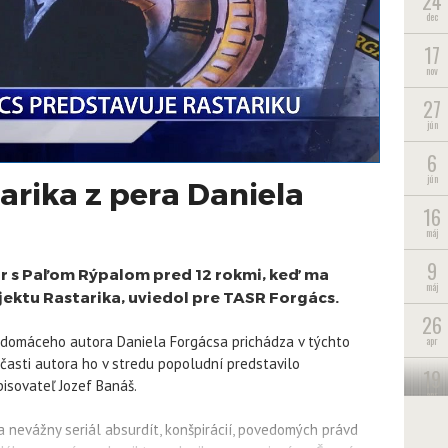
24
dec
17
nov
27
jún
6
jún
rika z pera Daniela
16
máj
9
r s Paľom Rýpalom pred 12 rokmi, keď ma
máj
ojektu Rastarika, uviedol pre TASR Forgács.
26
a domáceho autora Daniela Forgácsa prichádza v týchto
apr
časti autora ho v stredu popoludní predstavilo
19
pisovateľ Jozef Banáš.
apr
1
 nevážny seriál absurdít, konšpirácií, povedomých právd