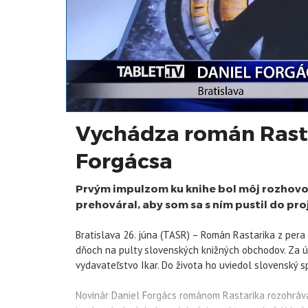
Vychádza román Rasta
Forgácsa
Prvým impulzom ku knihe bol môj rozhovo
prehováral, aby som sa s ním pustil do pr
Bratislava 26. júna (TASR) – Román Rastarika z per
dňoch na pulty slovenských knižných obchodov. Za ú
vydavateľstvo Ikar. Do života ho uviedol slovenský s
Novinár Daniel Forgács románom Rastarika rozohráva