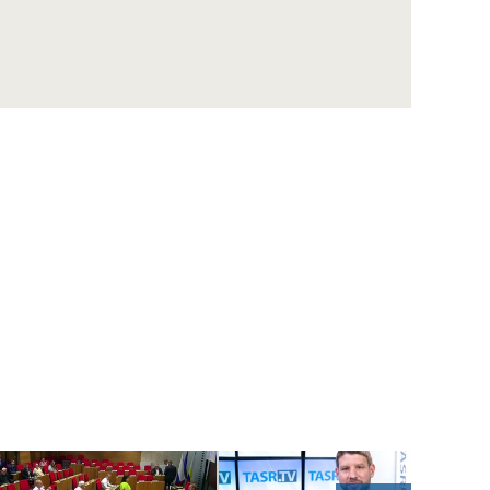
Eurokomisárka V. Jourová: Rómske deti by
mali mať rovnaké šance pre kvalitný život
Prezident A. Kiska rokoval s európskou
komisárkou V. Jourovou
D. SAKOVÁ: Tibor Gašpar končí ku
dnešnému dňu vo funkcii
VECLOVÁ o Košiciach v roku 1945: Preboha,
to je na konci sveta
SSS oslávil výročia LT a Dotykov, známy je aj
laureát Ceny Rudolfa Fabryho
NESROVNAL: Vďaka parkovacej politike
bude v rozpočte Bratislavy o desiatky
miliónov viac
MIKA: Bratislava môže čerpať desať až 100-
miliónové dotácie na dopravu
VALLO: Policajná stanica na Obchodnej ulici
a metro s nulovou šancou