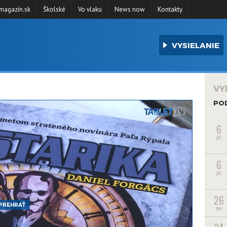
agazín.sk
Školské
Vo vlaku
News now
Kontakty
VYSIELANIE
VY
PO
6
júl
6
júl
26
PREHRAŤ
dec