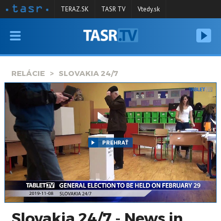
TERAZ.SK
TASR TV
Vtedy.sk
VYSIELANIE
RELÁCIE
RELÁCIE
SLOVAKIA 24/7
SPRAVODAJSTVO
KONTAKT
ARCHÍV
PREHRAŤ
Slovakia 24/7 - News in