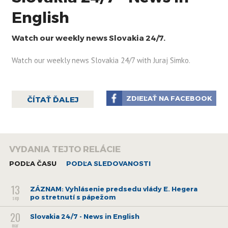
English
Watch our weekly news Slovakia 24/7.
Watch our weekly news Slovakia 24/7 with Juraj Simko.
ZDIEĽAŤ NA FACEBOOK
ČÍTAŤ ĎALEJ
VYDANIA TEJTO RELÁCIE
PODĽA ČASU
PODĽA SLEDOVANOSTI
13
ZÁZNAM: Vyhlásenie predsedu vlády E. Hegera
po stretnutí s pápežom
sep
20
Slovakia 24/7 - News in English
mar