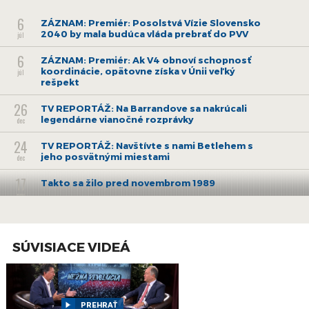
6
ZÁZNAM: Premiér: Posolstvá Vízie Slovensko
2040 by mala budúca vláda prebrať do PVV
júl
6
ZÁZNAM: Premiér: Ak V4 obnoví schopnosť
koordinácie, opätovne získa v Únii veľký
júl
rešpekt
26
TV REPORTÁŽ: Na Barrandove sa nakrúcali
legendárne vianočné rozprávky
dec
24
TV REPORTÁŽ: Navštívte s nami Betlehem s
jeho posvätnými miestami
dec
17
Takto sa žilo pred novembrom 1989
nov
27
Vychádza román Rastarika z pera Daniela
Forgácsa
jún
SÚVISIACE VIDEÁ
6
ZÁZNAM: TK hlavného mesta SR Bratislavy
jún
16
DOBRÉ SRDCE ocení najlepších pracovníkov v
sociálnych službách
PREHRAŤ
máj