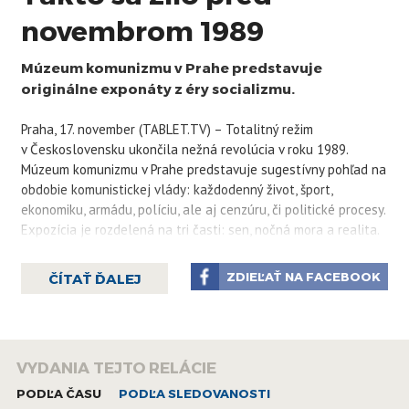
novembrom 1989
Múzeum komunizmu v Prahe predstavuje
originálne exponáty z éry socializmu.
Praha, 17. november (TABLET.TV) – Totalitný režim
v Československu ukončila nežná revolúcia v roku 1989.
Múzeum komunizmu v Prahe predstavuje sugestívny pohľad na
obdobie komunistickej vlády: každodenný život, šport,
ekonomiku, armádu, políciu, ale aj cenzúru, či politické procesy.
Expozícia je rozdelená na tri časti: sen, nočná mora a realita.
Pozrite sa, ako vyzerá vnútri.
ZDIEĽAŤ NA FACEBOOK
ČÍTAŤ ĎALEJ
VYDANIA TEJTO RELÁCIE
PODĽA ČASU
PODĽA SLEDOVANOSTI