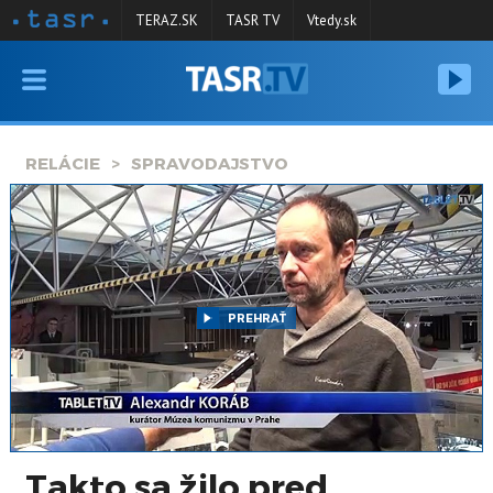
TERAZ.SK
TASR TV
Vtedy.sk
VYSIELANIE
RELÁCIE
RELÁCIE
SPRAVODAJSTVO
SPRAVODAJSTVO
KONTAKT
ARCHÍV
PREHRAŤ
Takto sa žilo pred