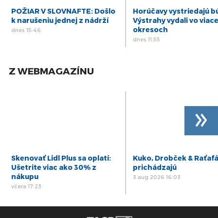
POŽIAR V SLOVNAFTE: Došlo
Horúčavy vystriedajú b
k narušeniu jednej z nádrží
Výstrahy vydali vo viac
okresoch
dnes 15:46
dnes 11:55
Z WEBMAGAZÍNU
»
Skenovať Lidl Plus sa oplatí:
Kuko, Drobček & Raťaf
Ušetrite viac ako 30% z
prichádzajú
nákupu
3 aug 2026 16:03
včera 17:23