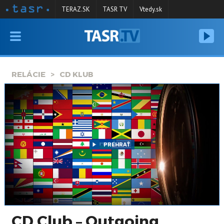
TERAZ.SK
TASR TV
Vtedy.sk
VYSIELANIE
RELÁCIE
RELÁCIE
CD KLUB
SPRAVODAJSTVO
KONTAKT
ARCHÍV
PREHRAŤ
CD Club – Outgoing