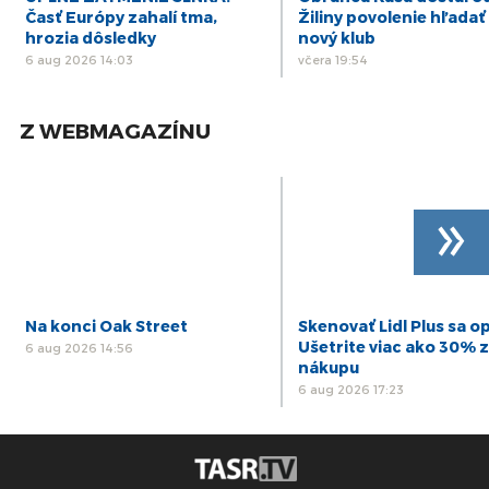
Časť Európy zahalí tma,
Žiliny povolenie hľadať 
hrozia dôsledky
nový klub
6 aug 2026 14:03
včera 19:54
Z WEBMAGAZÍNU
»
Na konci Oak Street
Skenovať Lidl Plus sa op
Ušetrite viac ako 30% z
6 aug 2026 14:56
nákupu
6 aug 2026 17:23