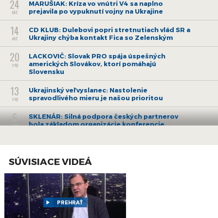
24
MARUŠIAK: Kríza vo vnútri V4 sa naplno
prejavila po vypuknutí vojny na Ukrajine
okt
14
CD KLUB: Dulebovi popri stretnutiach vlád SR a
Ukrajiny chýba kontakt Fica so Zelenským
okt
20
LACKOVIČ: Slovak PRO spája úspešných
amerických Slovákov, ktorí pomáhajú
sep
Slovensku
13
Ukrajinský veľvyslanec: Nastolenie
spravodlivého mieru je našou prioritou
sep
6
SKLENÁR: Silná podpora českých partnerov
bola základom organizácie konferencie
sep
GLOBSEC
3
D. MIKULÁŠ: Americkí Slováci piatej aj šiestej
generácie sú mimoriadne hrdí na svoj pôvod
júl
SÚVISIACE VIDEÁ
30
DUŠAN TÓTH: Slovensko je slobodná a
samostatná krajina – treba si to vážiť
jún
13
ŠTEFANEC: Eurovoľby dokázali, že ľudia si
PREHRAŤ
želajú rozvoj európskeho projektu
jún