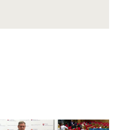
ZÁZNAM: LOZ sa obráti na GP SR v súvislosti
s financovaním nemocníc
ZÁZNAM: R. Takáč: Krasoň jaseňový je po
Maďarsku oficiálne potvrdený už aj na
Slovensku
ZÁZNAM: MIRRI predstavilo výzvy na
posilnenie ochrany obetí násilia za vyše 10
mil. eur
ZÁZNAM: R. Takáč: Pestovatelia cukrovej
repy dostanú tento rok podporu 12,48 mil.
eur
ZÁZNAM: TK hnutia Progresívne Slovensko
ZÁZNAM: KDH upozorňuje na riziká v
súvislosti s kúpou akcií Union ZP Dôverou
ZÁZNAM: TK strany Sloboda a Solidarita
ZÁZNAM: R. Kaliňák: MO SR by sa mohlo