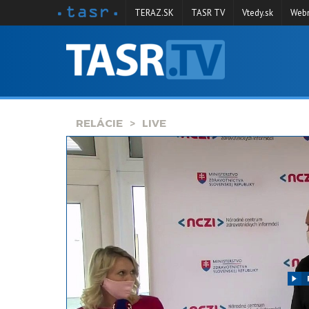
TERAZ.SK
TASR TV
Vtedy.sk
Webm
VYSIELANIE
RELÁCIE
SPRAVODAJSTVO
RELÁCIE
LIVE
KONTAKT
ARCHÍV