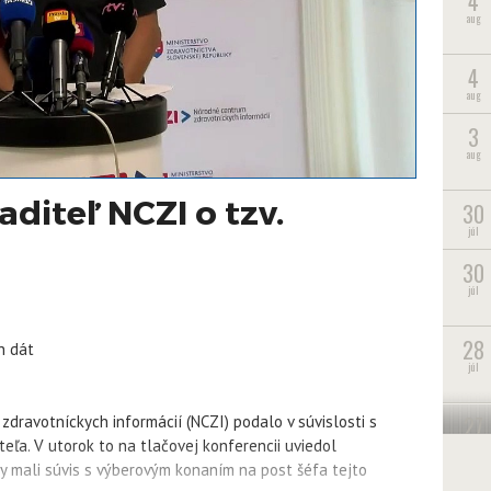
4
aug
4
aug
3
aug
diteľ NCZI o tzv.
30
júl
30
júl
28
h dát
júl
27
ravotníckych informácií (NCZI) podalo v súvislosti s
júl
a. V utorok to na tlačovej konferencii uviedol
oky mali súvis s výberovým konaním na post šéfa tejto