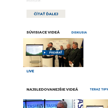
inštitúcie.
Slovenská bezpečnostná IT spoločnosť Nethemba t
dáta miliónov ľudí. Poukázala na to, ako je možné z
ČÍTAŤ ĎALEJ
zaočkovaných občanov. NCZI odmietlo, že by nedokáz
SÚVISIACE VIDEÁ
DISKUSIA
PREHRAŤ
LIVE
NAJSLEDOVANEJŠIE VIDEÁ
TERAZ TIP