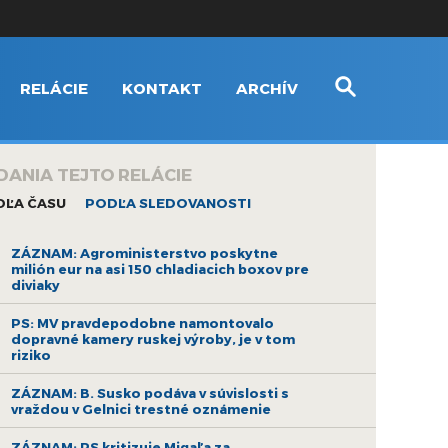
RELÁCIE
KONTAKT
ARCHÍV
DANIA TEJTO RELÁCIE
DĽA ČASU
PODĽA SLEDOVANOSTI
ZÁZNAM: Agroministerstvo poskytne
milión eur na asi 150 chladiacich boxov pre
diviaky
PS: MV pravdepodobne namontovalo
dopravné kamery ruskej výroby, je v tom
riziko
ZÁZNAM: B. Susko podáva v súvislosti s
vraždou v Gelnici trestné oznámenie
ZÁZNAM: PS kritizuje Migaľa za