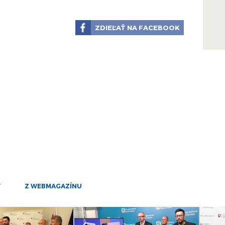
27
vrdí, že NCZI nebolo opäť schopné ochrániť osobné
júl
ískať európske vakcinačné preukazy všetkých
ZDIEĽAŤ NA FACEBOOK
22
alo dáta ochrániť.
júl
22
júl
21
júl
21
júl
21
júl
Y
Z WEBMAGAZÍNU
20
júl
16