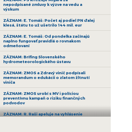
nepodpísané zmluvy k výzve na vedu a
výskum
ZÁZNAM: E. Tomáš: Počet aj podiel PN ďalej
klesá, štátu to už ušetrilo 144 mil. eur
ZÁZNAM: E. Tomáš: Od pondelka začínajú
naplno fungovať pravidlá o rovnakom
odmeňovaní
ZÁZNAM: Brífing Slovenského
hydrometeorologického ústavu
ZÁZNAM: ZMOS a Zdravý vinič podpísali
memorandum o edukácii o zlatom žltnutí
viniča
ZÁZNAM: ZMOS urobí s MV i políciou
preventívnu kampaň o riziku finančných
podvodov
ZÁZNAM: R. Raši apeluje na vyhlásenie
druhej výzvy na nákup bezemisných
autobusov