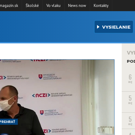
agazín.sk
Školské
Vo vlaku
News now
Kontakty
VYSIELANIE
VY
PO
6
aug
5
aug
5
PREHRAŤ
aug