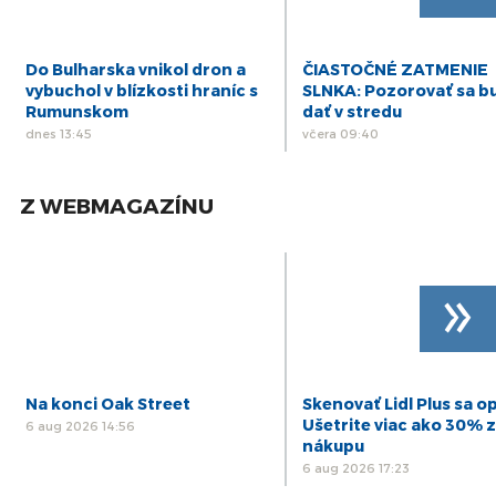
Do Bulharska vnikol dron a
ČIASTOČNÉ ZATMENIE
vybuchol v blízkosti hraníc s
SLNKA: Pozorovať sa b
Rumunskom
dať v stredu
dnes 13:45
včera 09:40
Z WEBMAGAZÍNU
»
Na konci Oak Street
Skenovať Lidl Plus sa op
Ušetrite viac ako 30% z
6 aug 2026 14:56
nákupu
6 aug 2026 17:23