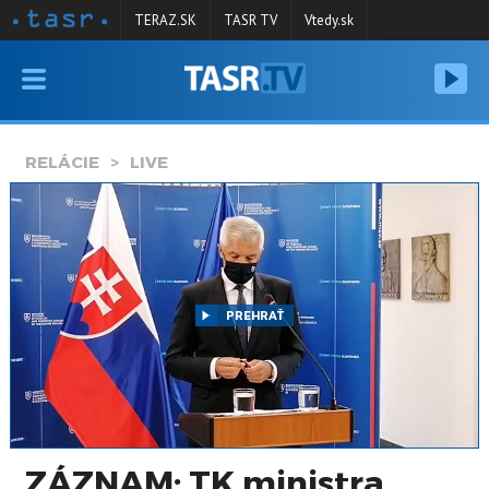
TERAZ.SK
TASR TV
Vtedy.sk
VYSIELANIE
RELÁCIE
RELÁCIE
LIVE
SPRAVODAJSTVO
KONTAKT
ARCHÍV
PREHRAŤ
ZÁZNAM: TK ministra