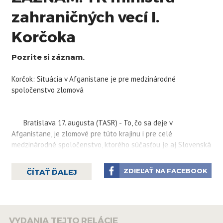
zahraničných vecí I.
Korčoka
Pozrite si záznam.
Korčok: Situácia v Afganistane je pre medzinárodné
spoločenstvo zlomová
Bratislava 17. augusta (TASR) - To, čo sa deje v
Afganistane, je zlomové pre túto krajinu i pre celé
medzinárodné spoločenstvo, ktorého súčasťou je aj Slovenská
republika. Povedal to v utorok minister zahraničných vecí SR
Ivan Korčok.
ZDIEĽAŤ NA FACEBOOK
ČÍTAŤ ĎALEJ
"Súčasná situácia v Afganistane je opakom toho, čo by sme
si želali, a dramatické scény z Afganistanu – a v ostatných
hodinách najmä hlavného mesta Kábul – nám nedávajú
akúkoľvek šancu to, čo vidíme, prikrášľovať alebo hovoriť o tom
VYDANIA TEJTO RELÁCIE
v lepších farbách," uviedol Korčok.