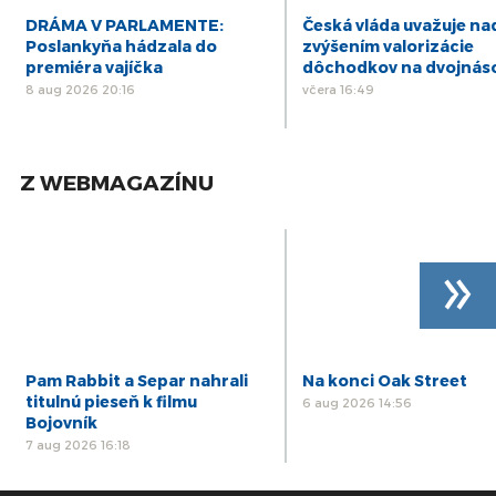
DRÁMA V PARLAMENTE:
Česká vláda uvažuje na
Poslankyňa hádzala do
zvýšením valorizácie
premiéra vajíčka
dôchodkov na dvojnás
8 aug 2026 20:16
včera 16:49
Z WEBMAGAZÍNU
»
Pam Rabbit a Separ nahrali
Na konci Oak Street
titulnú pieseň k filmu
6 aug 2026 14:56
Bojovník
7 aug 2026 16:18