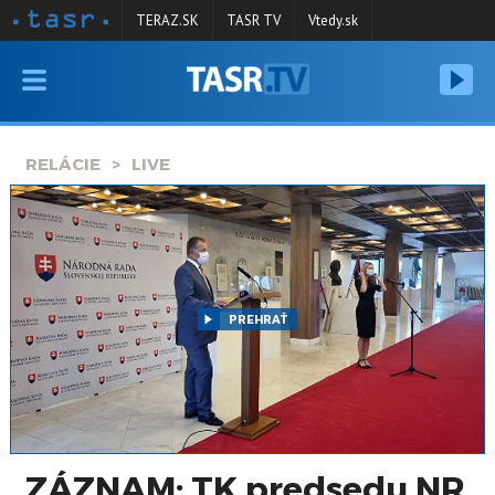
TERAZ.SK
TASR TV
Vtedy.sk
VYSIELANIE
RELÁCIE
RELÁCIE
LIVE
SPRAVODAJSTVO
KONTAKT
ARCHÍV
PREHRAŤ
ZÁZNAM: TK predsedu NR