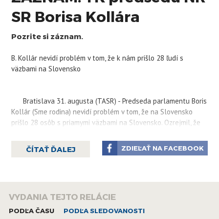
SR Borisa Kollára
Pozrite si záznam.
B. Kollár nevidí problém v tom, že k nám prišlo 28 ľudí s
väzbami na Slovensko
Bratislava 31. augusta (TASR) - Predseda parlamentu Boris
Kollár (Sme rodina) nevidí problém v tom, že na Slovensko
prišlo 28 osôb s priamymi väzbami na Slovensko. Ozrejmil, že
títo ľudia na našom území môžu legálne byť, pretože mali
vzťah so Slovenskom.
ZDIEĽAŤ NA FACEBOOK
ČÍTAŤ ĎALEJ
"To, že teraz prišli nejakí ľudia, ktorí majú priame väzby na
Slovensku, s nami nemá nič spoločné," povedal Kollár s tým, že
tieto osoby by sa sem dopravili tak či tak. "Majú právo tu byť,
sú to ľudia, ktorí tu majú manželov, manželky," doplnil počas
VYDANIA TEJTO RELÁCIE
tlačovej konferencie v parlamente.
Na Slovensko priletelo v pondelok (30. 8.) druhé lietadlo, v
PODĽA ČASU
PODĽA SLEDOVANOSTI