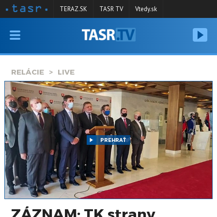
TERAZ.SK
TASR TV
Vtedy.sk
VYSIELANIE
RELÁCIE
RELÁCIE
LIVE
SPRAVODAJSTVO
KONTAKT
ARCHÍV
PREHRAŤ
ZÁZNAM: TK strany