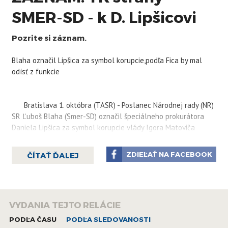
SMER-SD - k D. Lipšicovi
Pozrite si záznam.
Blaha označil Lipšica za symbol korupcie,podľa Fica by mal
odísť z funkcie
Bratislava 1. októbra (TASR) - Poslanec Národnej rady (NR)
SR Ľuboš Blaha (
Smer
-
SD
) označil špeciálneho prokurátora
Daniela Lipšica za symbol korupcie vlády Igora Matoviča
(OĽANO). Počas diskusie k správe o činnosti špeciálnej
prokuratúry za rok 2020 skonštatoval, že Lipšic nie je
ZDIEĽAŤ NA FACEBOOK
ČÍTAŤ ĎALEJ
nestranný ani bezúhonný, nikdy nebol a nie je prokurátorom,
pretože ostal politikom. Pripomenul tiež, že bol v minulosti
odsúdený za zabitie človeka. Vyčítal koalícii, že ho zvolila do
funkcie, hoci nemal s prácou prokurátora skúsenosti.
VYDANIA TEJTO RELÁCIE
Blaha hovorí o politickej vendete. Tvrdí, že Lipšicovou
jedinou úlohou je pozatváranie súčasnej opozície. Vyhlásil, že
PODĽA ČASU
PODĽA SLEDOVANOSTI