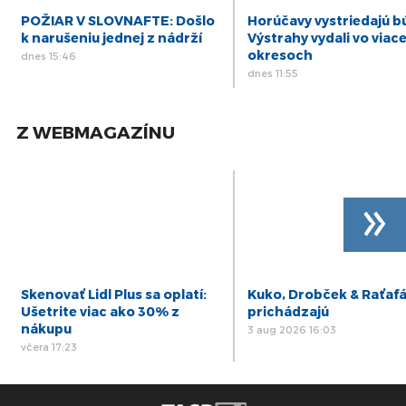
POŽIAR V SLOVNAFTE: Došlo
Horúčavy vystriedajú b
k narušeniu jednej z nádrží
Výstrahy vydali vo viac
okresoch
dnes 15:46
dnes 11:55
Z WEBMAGAZÍNU
»
Skenovať Lidl Plus sa oplatí:
Kuko, Drobček & Raťaf
Ušetrite viac ako 30% z
prichádzajú
nákupu
3 aug 2026 16:03
včera 17:23