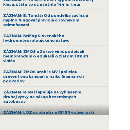
klesá, štátu to už ušetrilo 144 mil. eur
ZÁZNAM: E. Tomáš: Od pondelka začínajú
naplno fungovať pravidlá o rovnakom
odmeňovaní
ZÁZNAM: Brífing Slovenského
hydrometeorologického ústavu
ZÁZNAM: ZMOS a Zdravý vinič podpísali
memorandum o edukácii o zlatom žltnutí
viniča
ZÁZNAM: ZMOS urobí s MV i políciou
preventívnu kampaň o riziku finančných
podvodov
ZÁZNAM: R. Raši apeluje na vyhlásenie
druhej výzvy na nákup bezemisných
autobusov
ZÁZNAM: LOZ sa obráti na GP SR v súvislosti
s financovaním nemocníc
ZÁZNAM: R. Takáč: Krasoň jaseňový je po