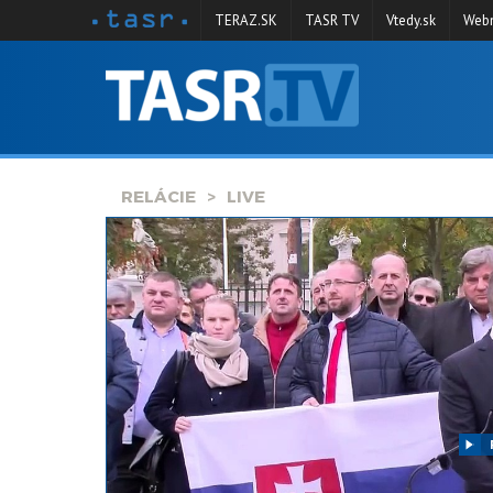
TERAZ.SK
TASR TV
Vtedy.sk
Webm
VYSIELANIE
RELÁCIE
SPRAVODAJSTVO
RELÁCIE
LIVE
KONTAKT
ARCHÍV