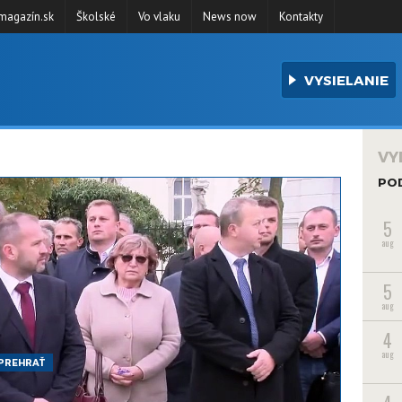
agazín.sk
Školské
Vo vlaku
News now
Kontakty
VYSIELANIE
VY
PO
5
aug
5
aug
4
aug
PREHRAŤ