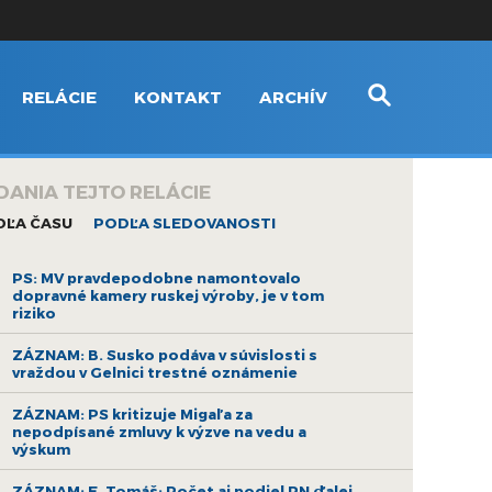
RELÁCIE
KONTAKT
ARCHÍV
DANIA TEJTO RELÁCIE
DĽA ČASU
PODĽA SLEDOVANOSTI
PS: MV pravdepodobne namontovalo
dopravné kamery ruskej výroby, je v tom
riziko
ZÁZNAM: B. Susko podáva v súvislosti s
vraždou v Gelnici trestné oznámenie
ZÁZNAM: PS kritizuje Migaľa za
nepodpísané zmluvy k výzve na vedu a
výskum
ZÁZNAM: E. Tomáš: Počet aj podiel PN ďalej