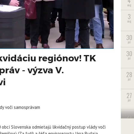
4
aug
3
aug
30
júl
30
vidáciu regiónov! TK
júl
ráv - výzva V.
28
vi
júl
27
júl
lády voči samosprávam
27
júl
 obcí Slovenska odmietajú likvidačný postup vlády voči
22
Remišovú (Za ľudí) a šéfa envirorezortu Jána Budaja