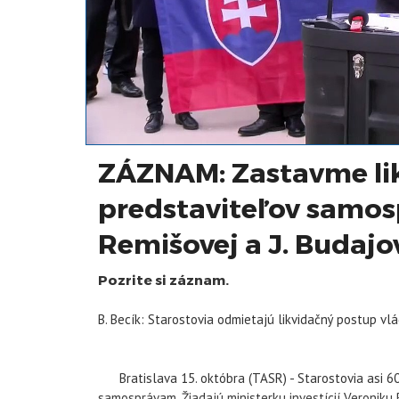
ZÁZNAM: Zastavme lik
predstaviteľov samosp
Remišovej a J. Budajo
Pozrite si záznam.
B. Becík: Starostovia odmietajú likvidačný postup v
Bratislava 15. októbra (TASR) - Starostovia asi 60
samosprávam. Žiadajú ministerku investícií Veroniku 