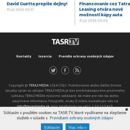
preto, že nevieme využiť jej možnosti,“ zdôraznil. Otázka však
David Guetta prepíše dejiny!
Financovanie cez Tatr
podľa neho znie , do akej miery dokáže štát počúvať
Leasing otvára nové
31 júl 2026 09:51
oprávnené požiadavky od kompetentných z územia, ktorí
možnosti kúpy auta
priamo riešia životné situácie ľudí.
31 júl 2026 09:00
Kontakty
Inzercia
Pravidlá ochrany osobných údajov
Copyright ©
TERAZ MEDIA
2014-2022. Publikovanie alebo ďalšie šírenie
obsahu správ zo zdrojov TERAZ MEDIA je bez predchádzajúceho písomného
súhlasu TERAZ MEDIA výslovne zakázané. Ak máte pre nás tip alebo
zaujímavé informácie, fotografie, zvuky či videá, kontaktujte nás na
info@terazmedia.sk
, resp. telefonicky na +421 2 59 210 419.
✖
Žiadosť o zverejnenie opravy v zmysle zákona o publikáciách je možné zaslať
Súhlasím s použitím cookies na TASR.TV, ktoré využívame na zlepšenie
na adresu oprava@tasr.sk.
služieb v súlade s
Pravidlami ochrany osobných údajov
Web design and technology by
ADIT
.
Oznámenie prevádzkovateľa podľa § 11a zákona č. 265/2022 Z. z.
Súhlasím
Viac info »