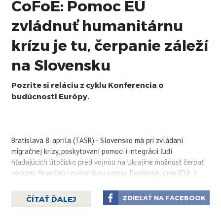
CoFoE: Pomoc EÚ
zvládnuť humanitárnu
krízu je tu, čerpanie záleží
na Slovensku
Pozrite si reláciu z cyklu Konferencia o
budúcnosti Európy.
Bratislava 8. apríla (TASR) - Slovensko má pri zvládaní
migračnej krízy, poskytovaní pomoci i integrácii ľudí
hľadajúcich útočisko pred vojnou na Ukrajine možnosť čerpať
výraznú finančnú i materiálnu pomoc Európskej únie (EÚ). V
novej časti série CoFoE, ktorou sa TASR pripája k diskusnej
platforme Konferencie o budúcnosti Európy, to zdôraznila
ZDIEĽAŤ NA FACEBOOK
ČÍTAŤ ĎALEJ
slovenská poslankyňa Európskeho parlamentu (EP) Miriam
Lexmann (KDH, EĽS). Spolu s ďalšími hosťami relácie,