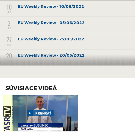
10
EU Weekly Review - 10/06/2022
jún
3
EU Weekly Review - 03/06/2022
jún
27
EU Weekly Review - 27/05/2022
máj
20
EU Weekly Review - 20/05/2022
máj
13
EU Weekly Review - 13/05/22
máj
6
SÚVISIACE VIDEÁ
EU Weekly Review - 06/05/22
máj
29
EU Weekly Review - 29/04/22
apr
PREHRAŤ
22
EU Weekly Review - 22/04/2022
apr