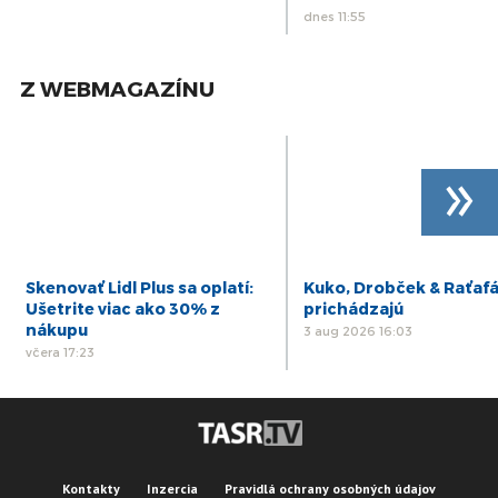
dnes 11:55
Z WEBMAGAZÍNU
»
Skenovať Lidl Plus sa oplatí:
Kuko, Drobček & Raťaf
Ušetrite viac ako 30% z
prichádzajú
nákupu
3 aug 2026 16:03
včera 17:23
Kontakty
Inzercia
Pravidlá ochrany osobných údajov