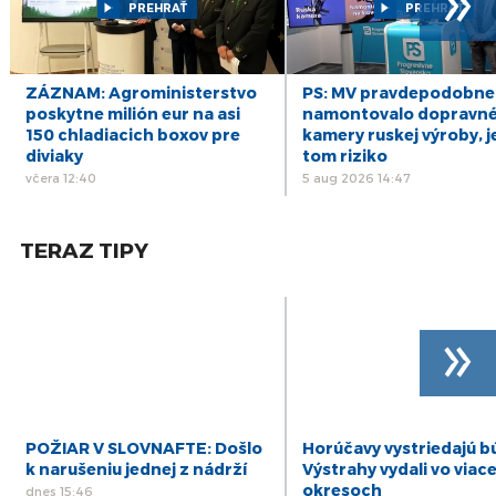
feb
PREHRAŤ
PREHRAŤ
11
EU Weekly Review - 11/02/2022
feb
ZÁZNAM: Agroministerstvo
PS: MV pravdepodobne
4
EU Weekly Review - 4/2/22
poskytne milión eur na asi
namontovalo dopravn
feb
150 chladiacich boxov pre
kamery ruskej výroby, j
diviaky
tom riziko
včera 12:40
5 aug 2026 14:47
TERAZ TIPY
»
POŽIAR V SLOVNAFTE: Došlo
Horúčavy vystriedajú b
k narušeniu jednej z nádrží
Výstrahy vydali vo viac
okresoch
dnes 15:46