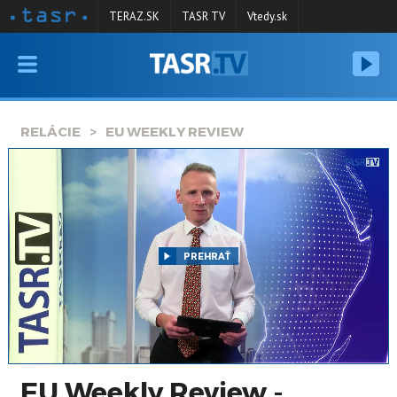
TERAZ.SK
TASR TV
Vtedy.sk
VYSIELANIE
RELÁCIE
RELÁCIE
EU WEEKLY REVIEW
SPRAVODAJSTVO
KONTAKT
ARCHÍV
PREHRAŤ
EU Weekly Review -