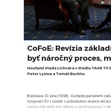
CoFoE: Revízia zákla
byť náročný proces, my
Hosťami Vlada Lichvára v štúdiu TASR TV b
Peter Lysina a Tomáš Buchta.
Bratislava 10. júna (TASR) - Európsky parlament zač
fungovaní EÚ v súlade s požiadavkou skupiny občano
revízia však môže byť zdĺhavý a náročný proces. V di