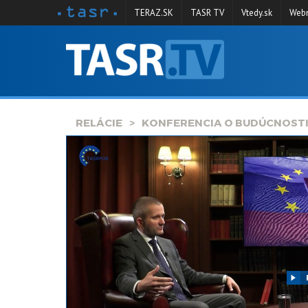
TERAZ.SK
TASR TV
Vtedy.sk
Webm
VYSIELANIE
RELÁCIE
SPRAVODAJSTVO
RELÁCIE
KONFERENCIA O BUDÚCNOSTI
KONTAKT
ARCHÍV