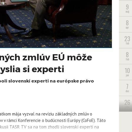
9
máj
8
apr
23
feb
8
dných zmlúv EÚ môže
feb
slia si experti
10
jan
oli slovenskí experti na európske právo
7
dec
26
nov
iatkom mája vyzval na revíziu základných zmlúv o
v v rámci Konferencie o budúcnosti Európy (CoFoE). Táto
skusii TASR TV sa na tom zhodli slovenskí experti na