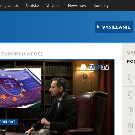
agazín.sk
Školské
Vo vlaku
News now
Kontakty
VYSIELANIE
VY
 EURÓPY (COFOE)
PO
21
jún
21
jún
10
jún
PREHRAŤ
20
máj