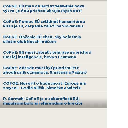
CoFoE: EÚ má v oblasti vzdelávania novú
výzvu, je ňou príchod ukrajinských detí
CoFoE: Pomoc EÚ zvládnuť humanitárnu
krízu je tu, čerpanie záleží na Slovensku
CoFoE: Občania EÚ chcú, aby bola Únia
silným globálnych hráčom
CoFoE: SR musí zabrať v príprave na príchod
umelej inteligencie, hovorí Lexmann
CoFoE: Zdravie musí byť prioritou EÚ;
zhodli sa Brozmanová, Smatana a Pažitný
COFOE: Hovoriť o budúcnosti Európy má
zmysel – tvrdia Bilčík, Šimečka a Wiezik
R. Sermek: CoFoE je o sebareflexii EÚ,
impulzom bolo aj referendum o brexite