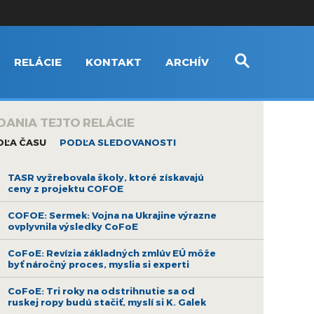
RELÁCIE
KONTAKT
ARCHÍV
DANIA TEJTO RELÁCIE
DĽA ČASU
PODĽA SLEDOVANOSTI
TASR vyžrebovala školy, ktoré získavajú
ceny z projektu COFOE
COFOE: Sermek: Vojna na Ukrajine výrazne
ovplyvnila výsledky CoFoE
CoFoE: Revízia základných zmlúv EÚ môže
byť náročný proces, myslia si experti
CoFoE: Tri roky na odstrihnutie sa od
ruskej ropy budú stačiť, myslí si K. Galek