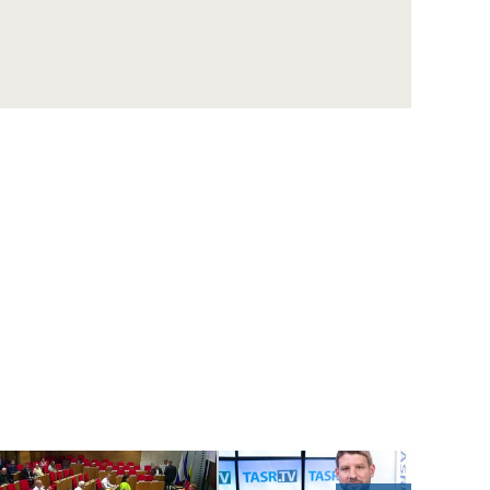
ZÁZNAM: LOZ sa obráti na GP SR v súvislosti
s financovaním nemocníc
ZÁZNAM: R. Takáč: Krasoň jaseňový je po
Maďarsku oficiálne potvrdený už aj na
Slovensku
ZÁZNAM: MIRRI predstavilo výzvy na
posilnenie ochrany obetí násilia za vyše 10
mil. eur
ZÁZNAM: R. Takáč: Pestovatelia cukrovej
repy dostanú tento rok podporu 12,48 mil.
eur
ZÁZNAM: TK hnutia Progresívne Slovensko
ZÁZNAM: KDH upozorňuje na riziká v
súvislosti s kúpou akcií Union ZP Dôverou
ZÁZNAM: TK strany Sloboda a Solidarita
ZÁZNAM: R. Kaliňák: MO SR by sa mohlo