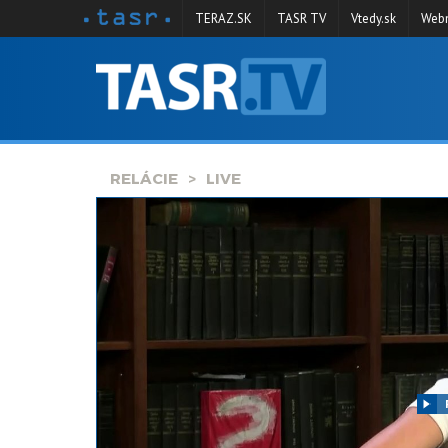
TERAZ.SK
TASR TV
Vtedy.sk
Webm
VYSIELANIE
RELÁCIE
SPRAVODAJSTVO
RELÁCIE
LIVE
KONTAKT
ARCHÍV