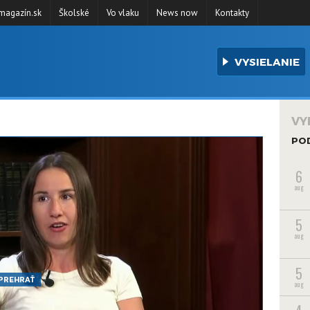
agazín.sk
Školské
Vo vlaku
News now
Kontakty
VYSIELANIE
VY
PO
6
aug
5
aug
5
PREHRAŤ
aug