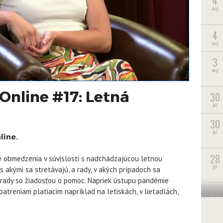
4
aug
4
aug
3
aug
nline #17: Letná
30
júl
30
júl
line.
28
é obmedzenia v súvislosti s nadchádzajúcou letnou
júl
s akými sa stretávajú, a rady, v akých prípadoch sa
úrady so žiadosťou o pomoc. Napriek ústupu pandémie
27
patreniam platiacim napríklad na letiskách, v lietadlách,
júl