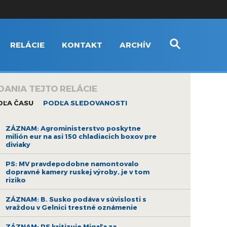
RELÁCIE
KONTAKT
ARCHÍV
DANIA TEJTO RELÁCIE
DĽA ČASU
PODĽA SLEDOVANOSTI
ZÁZNAM: Agroministerstvo poskytne
milión eur na asi 150 chladiacich boxov pre
diviaky
PS: MV pravdepodobne namontovalo
dopravné kamery ruskej výroby, je v tom
riziko
ZÁZNAM: B. Susko podáva v súvislosti s
vraždou v Gelnici trestné oznámenie
ZÁZNAM: PS kritizuje Migaľa za