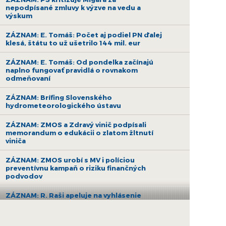
nepodpísané zmluvy k výzve na vedu a
výskum
ZÁZNAM: E. Tomáš: Počet aj podiel PN ďalej
klesá, štátu to už ušetrilo 144 mil. eur
ZÁZNAM: E. Tomáš: Od pondelka začínajú
naplno fungovať pravidlá o rovnakom
odmeňovaní
ZÁZNAM: Brífing Slovenského
hydrometeorologického ústavu
ZÁZNAM: ZMOS a Zdravý vinič podpísali
memorandum o edukácii o zlatom žltnutí
viniča
ZÁZNAM: ZMOS urobí s MV i políciou
preventívnu kampaň o riziku finančných
podvodov
ZÁZNAM: R. Raši apeluje na vyhlásenie
druhej výzvy na nákup bezemisných
autobusov