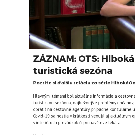
ZÁZNAM: OTS: HlbokáO
turistická sezóna
Pozrite si ďalšiu reláciu zo série HlbokáOn
Hlavnými témami boliaktuálne informácie a cestovn
turistickou sezónou, najbežnejšie problémy občanov, 
obrátiť na cestovné agentúry, prípadne konzulárne 
Covid-19 sa hostia v krátkosti venujú aj aktuálnym o
v interiéroch prevádzok či pri návšteve lekára.