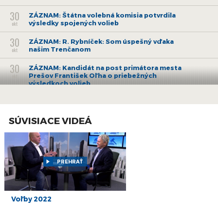
30
ZÁZNAM: Štátna volebná komisia potvrdila
výsledky spojených volieb
okt
30
ZÁZNAM: R. Rybníček: Som úspešný vďaka
našim Trenčanom
okt
30
ZÁZNAM: Kandidát na post primátora mesta
Prešov František Oľha o priebežných
okt
výsledkoch volieb
30
ZÁZNAM: Primátorom mesta Košice ostáva
J.Polaček
okt
SÚVISIACE VIDEÁ
30
ZÁZNAM: M. Vallo obhájil post primátora
Bratislavy
okt
30
ZÁZNAM: Vyjadrenie kandidáta na predsedu
TSK Jaroslava Bašku
PREHRAŤ
okt
30
ZÁZNAM: Vyjadrenie M. Valla k víťazstvu J.
Drobu v Bratislavskom samosprávnom kraji
okt
Voľby 2022
30
ZÁZNAM: Kandidát na post predsedu PSK
Michal Kaliňák o priebežných výsledkoch volieb
okt