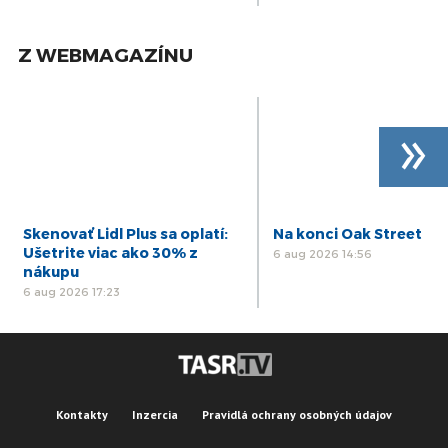
Z WEBMAGAZÍNU
»
Skenovať Lidl Plus sa oplatí:
Na konci Oak Street
Ušetrite viac ako 30% z
6 aug 2026 14:56
nákupu
6 aug 2026 17:23
Kontakty
Inzercia
Pravidlá ochrany osobných údajov