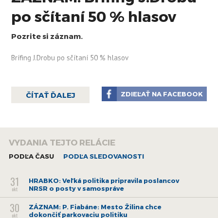
po sčítaní 50 % hlasov
Pozrite si záznam.
Brífing J.Drobu po sčítaní 50 % hlasov
ZDIEĽAŤ NA FACEBOOK
ČÍTAŤ ĎALEJ
VYDANIA TEJTO RELÁCIE
PODĽA ČASU
PODĽA SLEDOVANOSTI
31
HRABKO: Veľká politika pripravila poslancov
NRSR o posty v samospráve
okt
30
ZÁZNAM: P. Fiabáne: Mesto Žilina chce
dokončiť parkovaciu politiku
okt