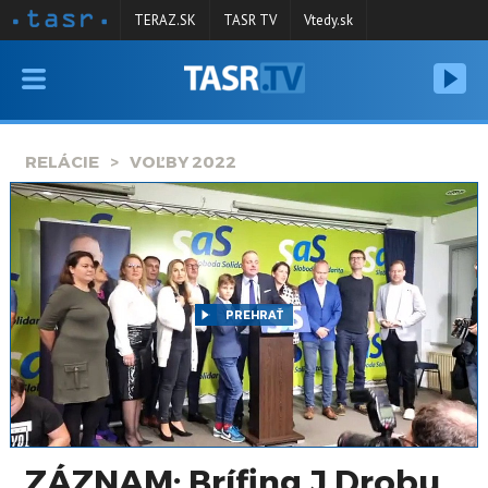
TERAZ.SK
TASR TV
Vtedy.sk
VYSIELANIE
RELÁCIE
RELÁCIE
VOĽBY 2022
SPRAVODAJSTVO
KONTAKT
ARCHÍV
PREHRAŤ
ZÁZNAM: Brífing J.Drobu