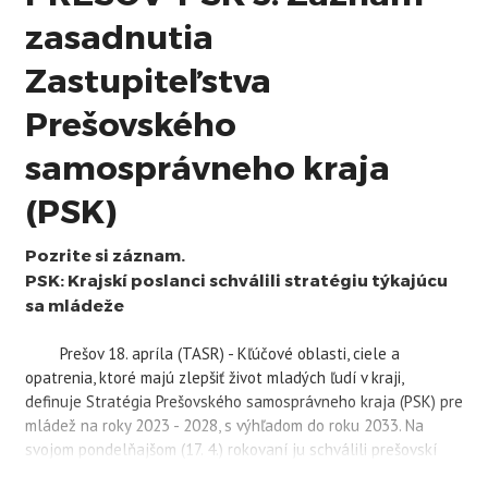
zasadnutia
Zastupiteľstva
Prešovského
samosprávneho kraja
(PSK)
Pozrite si záznam.
PSK
: Krajskí poslanci schválili stratégiu týkajúcu
sa mládeže
Prešov 18. apríla (TASR) - Kľúčové oblasti, ciele a
opatrenia, ktoré majú zlepšiť život mladých ľudí v kraji,
definuje Stratégia Prešovského samosprávneho kraja (
PSK
) pre
mládež na roky 2023 - 2028, s výhľadom do roku 2033. Na
svojom pondelňajšom (17. 4.) rokovaní ju schválili prešovskí
krajskí poslanci. Odbor školstva Úradu
PSK
podporil