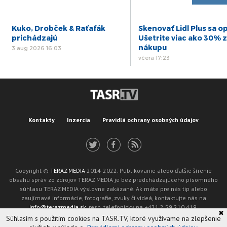
Kuko, Drobček & Raťafák
Skenovať Lidl Plus sa op
prichádzajú
Ušetrite viac ako 30% z
nákupu
3 aug 2026 16:03
včera 17:23
Kontakty
Inzercia
Pravidlá ochrany osobných údajov
Copyright ©
TERAZ MEDIA
2014-2022. Publikovanie alebo ďalšie šírenie
obsahu správ zo zdrojov TERAZ MEDIA je bez predchádzajúceho písomného
súhlasu TERAZ MEDIA výslovne zakázané. Ak máte pre nás tip alebo
zaujímavé informácie, fotografie, zvuky či videá, kontaktujte nás na
info@terazmedia.sk
, resp. telefonicky na +421 2 59 210 419.
✖
Žiadosť o zverejnenie opravy v zmysle zákona o publikáciách je možné zaslať
Súhlasím s použitím cookies na TASR.TV, ktoré využívame na zlepšenie
na adresu oprava@tasr.sk.