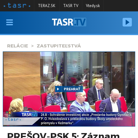
TERAZ.SK
TASR TV
Vtedy.sk
VYSIELANIE
RELÁCIE
RELÁCIE
ZASTUPITEĽSTVÁ
SPRAVODAJSTVO
KONTAKT
ARCHÍV
PREHRAŤ
PREŠOV-PSK 5: Záznam