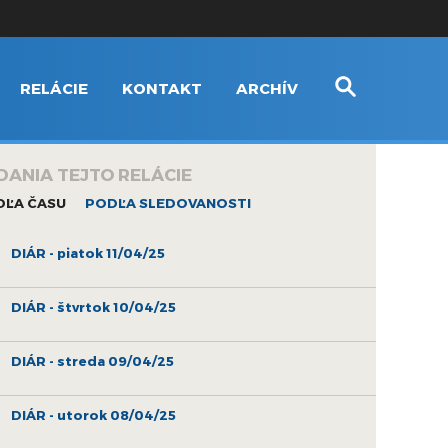
RELÁCIE
KONTAKT
ARCHÍV
DANIA TEJTO RELÁCIE
DĽA ČASU
PODĽA SLEDOVANOSTI
DIÁR - piatok 11/04/25
DIÁR - štvrtok 10/04/25
DIÁR - streda 09/04/25
DIÁR - utorok 08/04/25