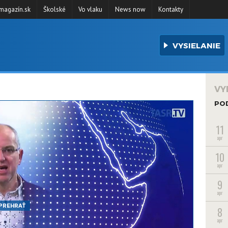
agazín.sk
Školské
Vo vlaku
News now
Kontakty
VYSIELANIE
VY
PO
11
apr
10
apr
9
apr
PREHRAŤ
8
apr