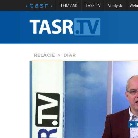
TERAZ.SK
TASR TV
Vtedy.sk
Webm
VYSIELANIE
RELÁCIE
SPRAVODAJSTVO
RELÁCIE
DIÁR
KONTAKT
ARCHÍV