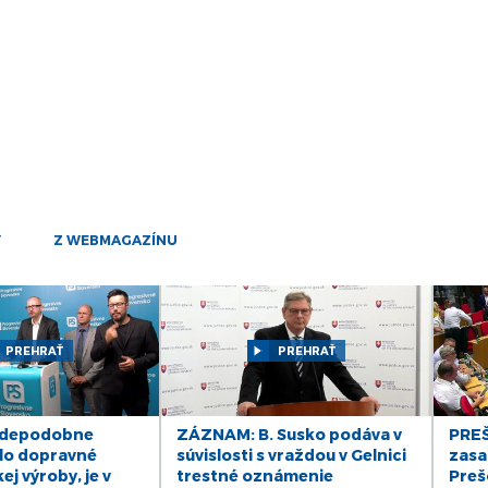
25
mar
24
mar
21
mar
20
mar
19
Y
Z WEBMAGAZÍNU
mar
17
mar
PREHRAŤ
PREHRAŤ
14
mar
13
vdepodobne
ZÁZNAM: B. Susko podáva v
PREŠ
mar
lo dopravné
súvislosti s vraždou v Gelnici
zasa
j výroby, je v
trestné oznámenie
Preš