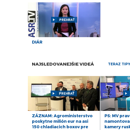
PREHRAŤ
DIÁR
NAJSLEDOVANEJŠIE VIDEÁ
TERAZ TIP
PREHRAŤ
ZÁZNAM: Agroministerstvo
PS: MV pra
poskytne milión eur na asi
namontova
150 chladiacich boxov pre
kamery ruske