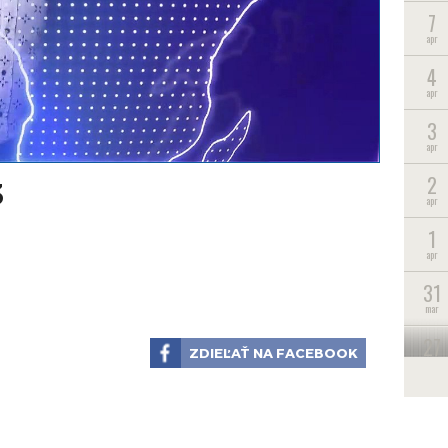
7
apr
4
apr
3
apr
2
3
apr
1
apr
31
mar
27
ZDIEĽAŤ NA FACEBOOK
mar
26
mar