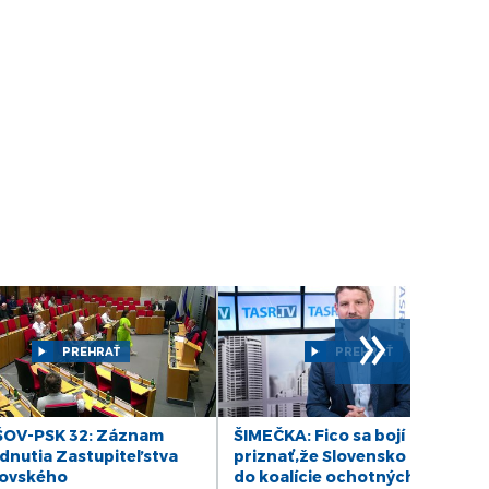
DIÁR - utorok 25/03/25
DIÁR - pondelok 24/03/25
DIÁR - piatok 21/03/25
DIÁR - štvrtok 20/03/2025
DIÁR - streda 19/03/25
DIÁR - pondelok 17/03/25
»
PREHRAŤ
PREHRAŤ
DIÁR - piatok 14/03/25
DIÁR - štvrtok 13/03/25
OV-PSK 32: Záznam
ŠIMEČKA: Fico sa bojí
dnutia Zastupiteľstva
priznať,že Slovensko patrí
ovského
do koalície ochotných