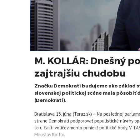
M. KOLLÁR: Dnešný p
zajtrajšiu chudobu
Značku Demokrati budujeme ako základ str
slovenskej politickej scéne mala pôsobiť
(Demokrati).
Bratislava 13. júna (Teraz.sk) – Na poslednej parla
strane Demokrati podporovať populistické návrhy opat
to u časti voličov mohlo priniesť politické body. V
Miroslav Kollár.