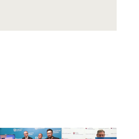
ŠUTAJ EŠTOK: Sme obeťou politického
vydierania prezidenta Zelenského
KOLLÁR: So Sulíkom máme podobné názory
na ekonomické otázky
ŠIPOŠ: Obyčajní ľudia v práci piť nesmú, 150
vyvolených poslancov môže
DUBÉCI: R.Fico obhajuje v kauze opravy
ropovodu Družba záujem V.Orbána
WINKLER: Každý vidí, ako funguje Bratislava,
bude sa musieť rozhodnúť
B. Gröhling: Najlepšia sociálna politika je
pracovné miesto
VENHART: Ak chce SAV podporiť špičkovú
vedu, musí si určiť priority
DANKO: Prvý zákon, čo schválime, musí byť
zmena rokovacieho poriadku