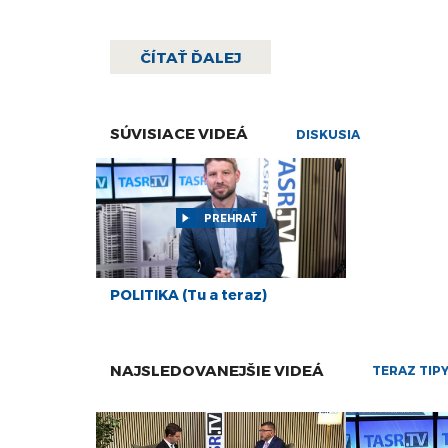
Za kľúčovú tézu novej strany považuje Kollár tlak 
a bojovať s populistami, my nevieme byť autentickejší 
ČÍTAŤ ĎALEJ
Kollár.
Viac čítajte
tu
.
SÚVISIACE VIDEÁ
DISKUSIA
PREHRAŤ
POLITIKA (Tu a teraz)
NAJSLEDOVANEJŠIE VIDEÁ
TERAZ TIP