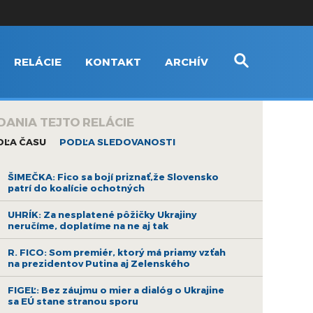
RELÁCIE
KONTAKT
ARCHÍV
DANIA TEJTO RELÁCIE
DĽA ČASU
PODĽA SLEDOVANOSTI
ŠIMEČKA: Fico sa bojí priznať,že Slovensko
patrí do koalície ochotných
UHRÍK: Za nesplatené pôžičky Ukrajiny
neručíme, doplatíme na ne aj tak
R. FICO: Som premiér, ktorý má priamy vzťah
na prezidentov Putina aj Zelenského
FIGEĽ: Bez záujmu o mier a dialóg o Ukrajine
sa EÚ stane stranou sporu