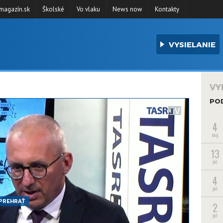
agazín.sk
Školské
Vo vlaku
News now
Kontakty
VYSIELANIE
VY
PO
4
aug
13
júl
4
júl
PREHRAŤ
2
júl