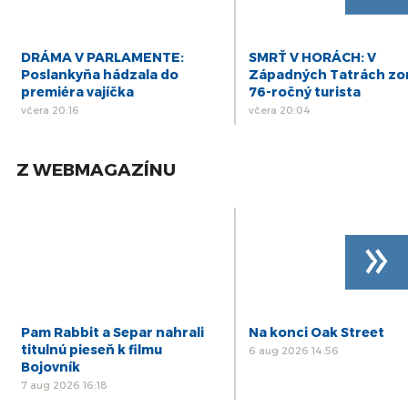
DRÁMA V PARLAMENTE:
SMRŤ V HORÁCH: V
Poslankyňa hádzala do
Západných Tatrách zo
premiéra vajíčka
76-ročný turista
včera 20:16
včera 20:04
Z WEBMAGAZÍNU
»
Pam Rabbit a Separ nahrali
Na konci Oak Street
titulnú pieseň k filmu
6 aug 2026 14:56
Bojovník
7 aug 2026 16:18