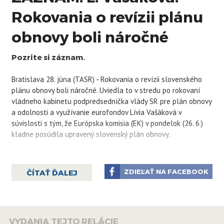
Rokovania o revízii plánu
obnovy boli náročné
Pozrite si záznam.
Bratislava 28. júna (TASR) - Rokovania o revízii slovenského
plánu obnovy boli náročné. Uviedla to v stredu po rokovaní
vládneho kabinetu podpredsedníčka vlády SR pre plán obnovy
a odolnosti a využívanie eurofondov Lívia Vašáková v
súvislosti s tým, že Európska komisia (EK) v pondelok (26. 6.)
kladne posúdila upravený slovenský plán obnovy.
"EK nám kladne posúdila revíziu plánu obnovy a novú kapitolu
REpowerEU. Tieto rokovania s EK boli náročné, bolo veľmi
ZDIEĽAŤ NA FACEBOOK
ČÍTAŤ ĎALEJ
ťažké dosiahnuť nejakú odchýlku od pôvodného textu. Sme
veľmi radi, že sa nám podarilo reflektovať nárast stavebných
nákladov. To znamená, že Slovensko nemusí siahať do
štátneho rozpočtu, aby dofinancovalo investície, ktoré máme v
VYDANIA TEJTO RELÁCIE
pláne obnovy," priblížila.