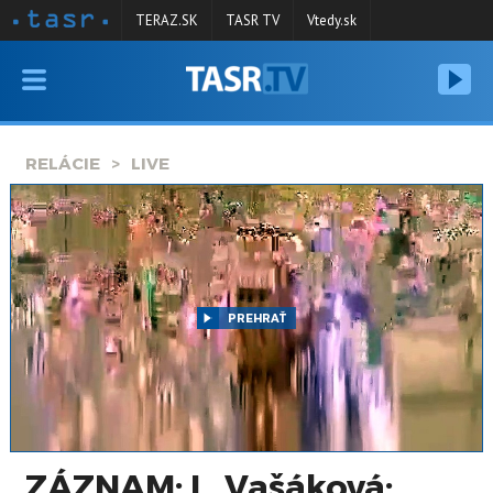
TERAZ.SK
TASR TV
Vtedy.sk
VYSIELANIE
RELÁCIE
RELÁCIE
LIVE
SPRAVODAJSTVO
KONTAKT
ARCHÍV
PREHRAŤ
ZÁZNAM: L. Vašáková: