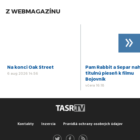
Z WEBMAGAZÍNU
»
Na konci Oak Street
Pam Rabbit a Separ nah
titulnú pieseň k filmu
6 aug 2026 14:56
Bojovník
včera 16:18
Kontakty
Inzercia
Pravidlá ochrany osobných údajov