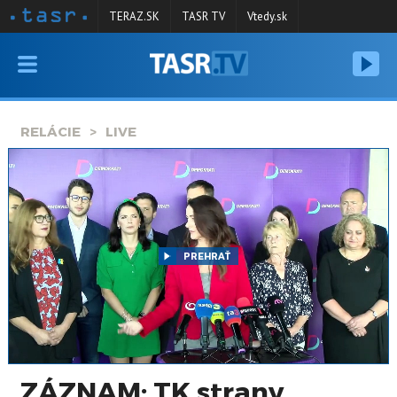
TERAZ.SK
TASR TV
Vtedy.sk
VYSIELANIE
RELÁCIE
RELÁCIE
LIVE
SPRAVODAJSTVO
KONTAKT
ARCHÍV
PREHRAŤ
ZÁZNAM: TK strany