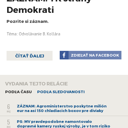
Demokrati
Pozrite si záznam.
Téma: Odvolávanie B. Kollára
ZDIEĽAŤ NA FACEBOOK
ČÍTAŤ ĎALEJ
VYDANIA TEJTO RELÁCIE
PODĽA ČASU
PODĽA SLEDOVANOSTI
6
ZÁZNAM: Agroministerstvo poskytne milión
eur na asi 150 chladiacich boxov pre diviaky
aug
5
PS: MV pravdepodobne namontovalo
dopravné kamery ruskej výroby, je v tom riziko
aug