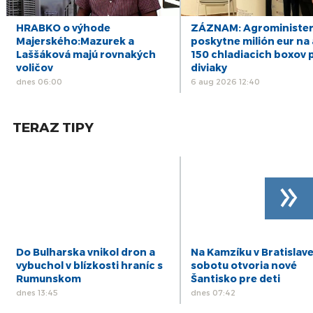
16
ZÁZNAM: R. Kaliňák: MO SR by sa mohlo
postupne začať sťahovať do nového sídla
júl
HRABKO o výhode
ZÁZNAM: Agrominister
počas leta
Majerského:Mazurek a
poskytne milión eur na 
15
Laššáková majú rovnakých
150 chladiacich boxov 
ZÁZNAM: R. Takáč: Predseda NKÚ o
korupčných pomeroch v agrorezorte klame,
voličov
diviaky
júl
robí politiku
dnes 06:00
6 aug 2026 12:40
14
ZÁZNAM: SKSaPA je presvedčená, že nový
model vzdelávania sestier systému nepomôže
júl
TERAZ TIPY
»
Do Bulharska vnikol dron a
Na Kamzíku v Bratislave
vybuchol v blízkosti hraníc s
sobotu otvoria nové
Rumunskom
Šantisko pre deti
dnes 13:45
dnes 07:42