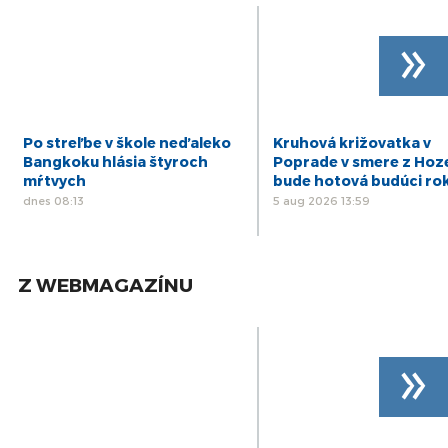
»
Po streľbe v škole neďaleko
Kruhová križovatka v
Bangkoku hlásia štyroch
Poprade v smere z Hoz
mŕtvych
bude hotová budúci ro
dnes 08:13
5 aug 2026 13:59
Z WEBMAGAZÍNU
»