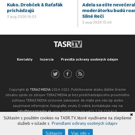
Kuko, Drobček & Raťafák
Adela sa ešte nevečeral
prichádzajú
moderátorku budú roa
Silné Reči
3 aug 2026 16:03
3 aug 2026 13:46
Kontakty
Inzercia
Pravidlá ochrany osobných údajov
Copyright ©
TERAZ MEDIA
2014-2022. Publikovanie alebo ďalšie šírenie
obsahu správ zo zdrojov TERAZ MEDIA je bez predchádzajúceho písomného
súhlasu TERAZ MEDIA výslovne zakázané. Ak máte pre nás tip alebo
zaujímavé informácie, fotografie, zvuky či videá, kontaktujte nás na
info@terazmedia.sk
, resp. telefonicky na +421 2 59 210 419.
✖
Žiadosť o zverejnenie opravy v zmysle zákona o publikáciách je možné zaslať
Súhlasím s použitím cookies na TASR.TV, ktoré využívame na zlepšenie
na adresu oprava@tasr.sk.
služieb v súlade s
Pravidlami ochrany osobných údajov
Web design and technology by
ADIT
.
Oznámenie prevádzkovateľa podľa § 11a zákona č. 265/2022 Z. z.
Súhlasím
Viac info »