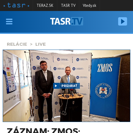
TERAZ.SK
TASR TV
Vtedy.sk
VYSIELANIE
RELÁCIE
RELÁCIE
LIVE
SPRAVODAJSTVO
KONTAKT
ARCHÍV
PREHRAŤ
ZÁZNAM: ZMOS: