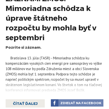
Mimoriadna schôdza k
úprave štátneho
rozpočtu by mohla byť v
septembri
Pozrite si záznam.
Bratislava 13. júla (TASR) - Mimoriadna schôdza ku
kompenzáciám vysokých cien energií pre samosprávy vo výške
108 miliónov eur by podľa Združenia miest a obcí Slovenska
(ZMOS) mohla byť 1. septembra. Podpora tejto schôdze je
naprieč politickým spektrom, rozpočet by sa musel upraviť v
skrátenom legislatívnom konaní. Vo štvrtok o tom na tlačovej
konferencii informoval predseda ZMOS Jozef Božik.
"Na rokovaní sme požiadali pána premiéra, že nemáme inú
ZDIEĽAŤ NA FACEBOOK
ČÍTAŤ ĎALEJ
cestu a tému potrebujeme riešiť. Predseda parlamentu mi