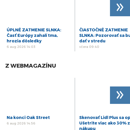
»
ÚPLNÉ ZATMENIE SLNKA:
ČIASTOČNÉ ZATMENIE
Časť Európy zahalí tma,
SLNKA: Pozorovať sa b
hrozia dôsledky
dať v stredu
6 aug 2026 14:03
včera 09:40
Z WEBMAGAZÍNU
»
Na konci Oak Street
Skenovať Lidl Plus sa op
Ušetrite viac ako 30% z
6 aug 2026 14:56
nákupu