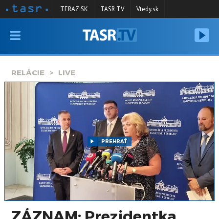
TERAZ.SK
TASR TV
Vtedy.sk
VYSIELANIE
RELÁCIE
RELÁCIE
LIVE
SPRAVODAJSTVO
KONTAKT
ARCHÍV
PREHRAŤ
ZÁZNAM: Prezidentka