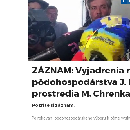
ZÁZNAM: Vyjadrenia m
pôdohospodárstva J. B
prostredia M. Chrenk
Pozrite si záznam.
Po rokovaní pôdohospodárskeho výboru k téme výs