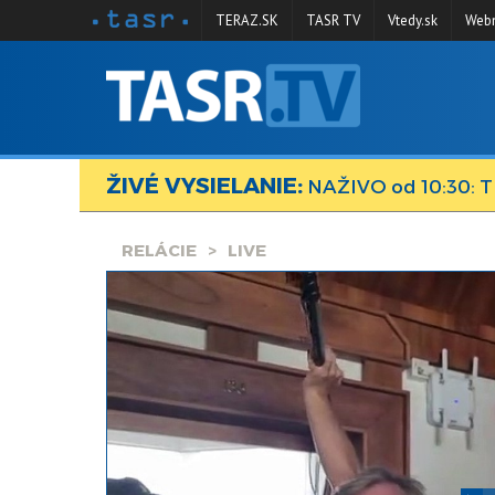
TERAZ.SK
TASR TV
Vtedy.sk
Webm
VYSIELANIE
RELÁCIE
ŽIVÉ VYSIELANIE:
SPRAVODAJSTVO
NAŽIVO od 10:30: T
KONTAKT
RELÁCIE
LIVE
ARCHÍV