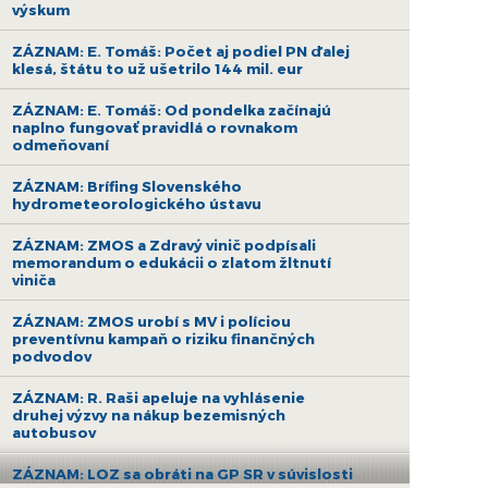
výskum
ZÁZNAM: E. Tomáš: Počet aj podiel PN ďalej
klesá, štátu to už ušetrilo 144 mil. eur
ZÁZNAM: E. Tomáš: Od pondelka začínajú
naplno fungovať pravidlá o rovnakom
odmeňovaní
ZÁZNAM: Brífing Slovenského
hydrometeorologického ústavu
ZÁZNAM: ZMOS a Zdravý vinič podpísali
memorandum o edukácii o zlatom žltnutí
viniča
ZÁZNAM: ZMOS urobí s MV i políciou
preventívnu kampaň o riziku finančných
podvodov
ZÁZNAM: R. Raši apeluje na vyhlásenie
druhej výzvy na nákup bezemisných
autobusov
ZÁZNAM: LOZ sa obráti na GP SR v súvislosti