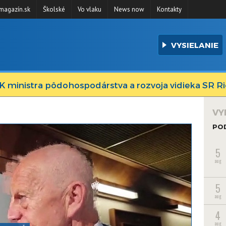
agazín.sk
Školské
Vo vlaku
News now
Kontakty
VYSIELANIE
K ministra pôdohospodárstva a rozvoja vidieka SR R
VY
PO
5
aug
5
aug
4
aug