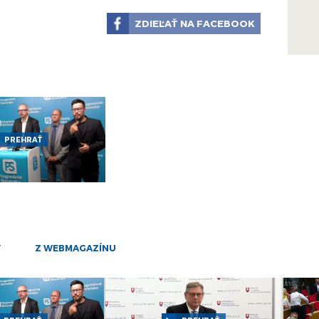
júl
ZDIEĽAŤ NA FACEBOOK
22
júl
22
júl
21
PREHRAŤ
júl
21
júl
21
júl
Y
Z WEBMAGAZÍNU
20
júl
16
júl