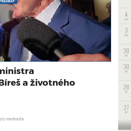
PREHRAŤ
4
aug
3
aug
30
júl
30
inistra
júl
íreš a životného
28
a
júl
27
júl
kytu medveďa
27