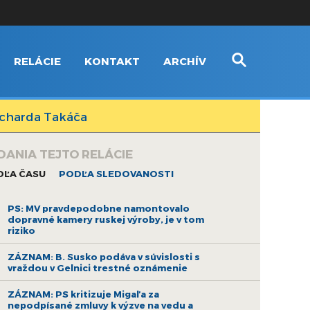
RELÁCIE
KONTAKT
ARCHÍV
icharda Takáča
DANIA TEJTO RELÁCIE
DĽA ČASU
PODĽA SLEDOVANOSTI
PS: MV pravdepodobne namontovalo
dopravné kamery ruskej výroby, je v tom
riziko
ZÁZNAM: B. Susko podáva v súvislosti s
vraždou v Gelnici trestné oznámenie
ZÁZNAM: PS kritizuje Migaľa za
nepodpísané zmluvy k výzve na vedu a