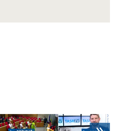
s financovaním nemocníc
ZÁZNAM: R. Takáč: Krasoň jaseňový je po
Maďarsku oficiálne potvrdený už aj na
Slovensku
ZÁZNAM: MIRRI predstavilo výzvy na
posilnenie ochrany obetí násilia za vyše 10
mil. eur
ZÁZNAM: R. Takáč: Pestovatelia cukrovej
repy dostanú tento rok podporu 12,48 mil.
eur
ZÁZNAM: TK hnutia Progresívne Slovensko
ZÁZNAM: KDH upozorňuje na riziká v
súvislosti s kúpou akcií Union ZP Dôverou
ZÁZNAM: TK strany Sloboda a Solidarita
»
ZÁZNAM: R. Kaliňák: MO SR by sa mohlo
postupne začať sťahovať do nového sídla
počas leta