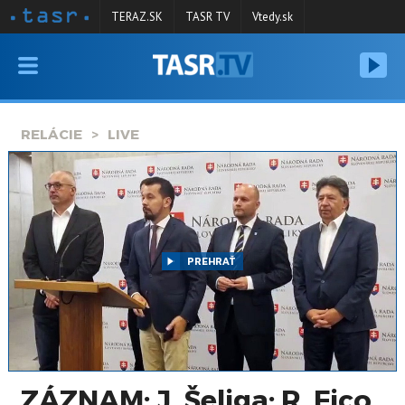
TERAZ.SK
TASR TV
Vtedy.sk
VYSIELANIE
RELÁCIE
RELÁCIE
LIVE
SPRAVODAJSTVO
KONTAKT
ARCHÍV
PREHRAŤ
ZÁZNAM: J. Šeliga: R. Fico