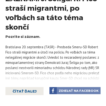
straší migrantmi, po
voľbách sa táto téma
skončí
Pozrite si záznam.
Bratislava 20. septembra (TASR) - Predseda Smeru-SD Robert
Fico straší migrantmi a útočí na políciu. Po voľbách sa téma
nelegálnej migrácie skončí. Uviedol to nezaradený poslanec z
mimoparlamentnej strany Demokrati Juraj Šeliga po tom, ako
poslanci neotvorili mimoriadnu schôdzu Národnej rady (NR) SR
iniciovanú Smerom-SD. Fico chce podľa neho migráciou prekryť
iné témy, napríklad korupčné kauzy. Smer-SD chcel na schôdzi
riešiť obnovenie hraničných kontrol.
Šeliga pripomenul, že tému migrácie mohli vyriešiť na
ZDIEĽAŤ NA FACEBOOK
ČÍTAŤ ĎALEJ
mimoriadnej schôdzi NR SR minulý týždeň, keď mohli poslanci
zrušiť vydávanie potvrdenia o zotrvaní na Slovensku každému
cudzincovi. "Tu sa ukazuje ten bohapustý populizmus, ktorý