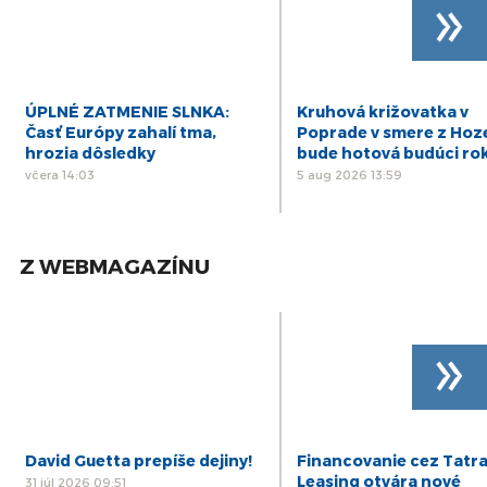
»
ÚPLNÉ ZATMENIE SLNKA:
Kruhová križovatka v
Časť Európy zahalí tma,
Poprade v smere z Hoz
hrozia dôsledky
bude hotová budúci ro
včera 14:03
5 aug 2026 13:59
Z WEBMAGAZÍNU
»
David Guetta prepíše dejiny!
Financovanie cez Tatr
Leasing otvára nové
31 júl 2026 09:51