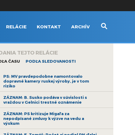
RELÁCIE
KONTAKT
ARCHÍV
DANIA TEJTO RELÁCIE
DĽA ČASU
PODĽA SLEDOVANOSTI
PS: MV pravdepodobne namontovalo
dopravné kamery ruskej výroby, je v tom
riziko
ZÁZNAM: B. Susko podáva v súvislosti s
vraždou v Gelnici trestné oznámenie
ZÁZNAM: PS kritizuje Migaľa za
nepodpísané zmluvy k výzve na vedu a
výskum
ZÁZNAM: E. Tomáš: Počet aj podiel PN ďalej