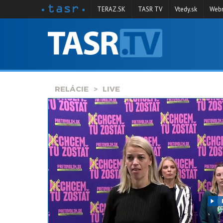
TERAZ.SK
TASR TV
Vtedy.sk
Webm
VYSIELANIE
RELÁCIE
SPRAVODAJSTVO
RELÁCIE
LIVE
KONTAKT
ARCHÍV