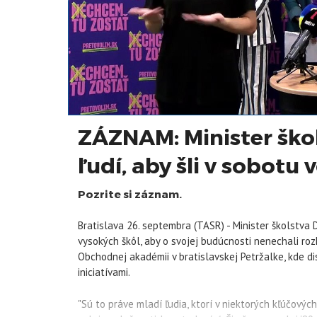
ZÁZNAM: Minister ško
ľudí, aby šli v sobotu v
Pozrite si záznam.
Bratislava 26. septembra (TASR) - Minister školstva 
vysokých škôl, aby o svojej budúcnosti nenechali rozho
Obchodnej akadémii v bratislavskej Petržalke, kde d
iniciatívami.
"Sú to práve mladí ľudia, ktorí v niektorých kľúčovýc