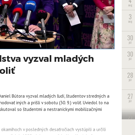
4
aug
3
aug
30
júl
30
lstva vyzval mladých
júl
oliť
28
júl
27
Daniel Bútora vyzval mladých ľudí, študentov stredných a
júl
dovať iných a prišli v sobotu (30. 9.) voliť. Uviedol to na
iskutoval so študentmi a nestraníckymi mobilizačnými
27
júl
h okamihoch v posledných desaťročiach vystúpili a určili
22