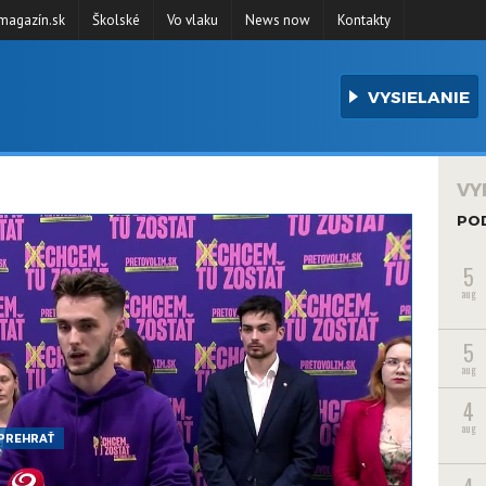
agazín.sk
Školské
Vo vlaku
News now
Kontakty
VYSIELANIE
VY
PO
5
aug
5
aug
4
aug
PREHRAŤ