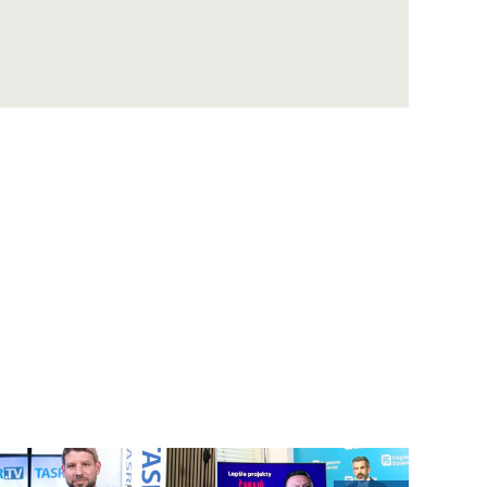
Maďarsku oficiálne potvrdený už aj na
Slovensku
ZÁZNAM: MIRRI predstavilo výzvy na
posilnenie ochrany obetí násilia za vyše 10
mil. eur
ZÁZNAM: R. Takáč: Pestovatelia cukrovej
repy dostanú tento rok podporu 12,48 mil.
eur
ZÁZNAM: TK hnutia Progresívne Slovensko
ZÁZNAM: KDH upozorňuje na riziká v
súvislosti s kúpou akcií Union ZP Dôverou
ZÁZNAM: TK strany Sloboda a Solidarita
ZÁZNAM: R. Kaliňák: MO SR by sa mohlo
postupne začať sťahovať do nového sídla
počas leta
ZÁZNAM: R. Takáč: Predseda NKÚ o