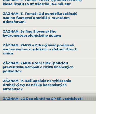
klesá, štátu to už ušetrilo 144 mil. eur
ZÁZNAM: E. Tomáš: Od pondelka začínajú
naplno fungovať pravidlá o rovnakom
odmeňovaní
ZÁZNAM: Brífing Slovenského
hydrometeorologického ústavu
ZÁZNAM: ZMOS a Zdravý vinič podpísali
memorandum o edukácii o zlatom žltnutí
viniča
ZÁZNAM: ZMOS urobí s MV i políciou
preventívnu kampaň o riziku finančných
podvodov
ZÁZNAM: R. Raši apeluje na vyhlásenie
druhej výzvy na nákup bezemisných
autobusov
ZÁZNAM: LOZ sa obráti na GP SR v súvislosti
s financovaním nemocníc
ZÁZNAM: R. Takáč: Krasoň jaseňový je po