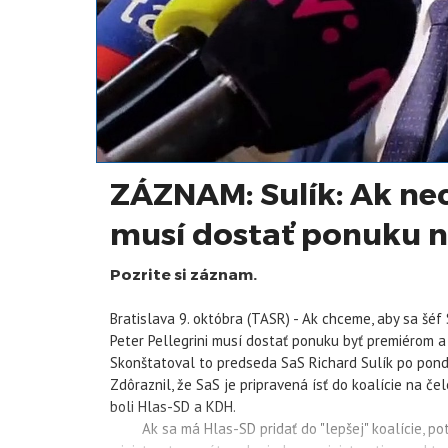
ZÁZNAM: Sulík: Ak ne
musí dostať ponuku n
Pozrite si záznam.
Bratislava 9. októbra (TASR) - Ak chceme, aby sa šéf
Peter Pellegrini musí dostať ponuku byť premiérom a
Skonštatoval to predseda SaS Richard Sulík po pon
Zdôraznil, že SaS je pripravená ísť do koalície na č
boli Hlas-SD a KDH.
Ak sa má Hlas-SD pridať do "lepšej" koalície, pot