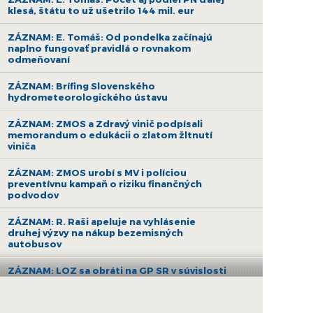
klesá, štátu to už ušetrilo 144 mil. eur
ZÁZNAM: E. Tomáš: Od pondelka začínajú
naplno fungovať pravidlá o rovnakom
odmeňovaní
ZÁZNAM: Brífing Slovenského
hydrometeorologického ústavu
ZÁZNAM: ZMOS a Zdravý vinič podpísali
memorandum o edukácii o zlatom žltnutí
viniča
ZÁZNAM: ZMOS urobí s MV i políciou
preventívnu kampaň o riziku finančných
podvodov
ZÁZNAM: R. Raši apeluje na vyhlásenie
druhej výzvy na nákup bezemisných
autobusov
ZÁZNAM: LOZ sa obráti na GP SR v súvislosti
s financovaním nemocníc
ZÁZNAM: R. Takáč: Krasoň jaseňový je po