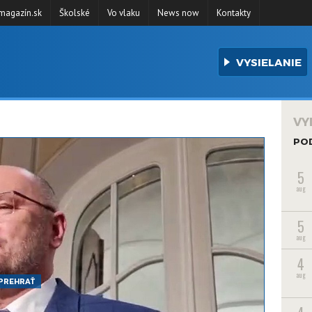
agazín.sk
Školské
Vo vlaku
News now
Kontakty
VYSIELANIE
VY
PO
5
aug
5
aug
4
aug
PREHRAŤ