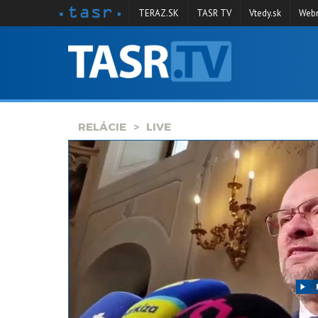
TERAZ.SK
TASR TV
Vtedy.sk
Webm
VYSIELANIE
RELÁCIE
SPRAVODAJSTVO
RELÁCIE
LIVE
KONTAKT
ARCHÍV