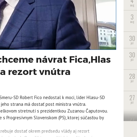
4
aug
3
aug
30
júl
30
chceme návrat Fica,Hlas
júl
a rezort vnútra
28
júl
27
 Smeru-SD Robert Fico nedostal k moci, líder Hlasu-SD
júl
 jeho strana má dostať post ministra vnútra.
delkovom stretnutí s prezidentkou Zuzanou Čaputovou.
27
ele s Progresívnym Slovenskom (PS), ktorej súčasťou by
júl
rebuje dostať okrem predsedu vlády aj rezort
22