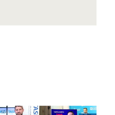
Maďarsku oficiálne potvrdený už aj na
Slovensku
ZÁZNAM: MIRRI predstavilo výzvy na
posilnenie ochrany obetí násilia za vyše 10
mil. eur
ZÁZNAM: R. Takáč: Pestovatelia cukrovej
repy dostanú tento rok podporu 12,48 mil.
eur
ZÁZNAM: TK hnutia Progresívne Slovensko
ZÁZNAM: KDH upozorňuje na riziká v
súvislosti s kúpou akcií Union ZP Dôverou
ZÁZNAM: TK strany Sloboda a Solidarita
ZÁZNAM: R. Kaliňák: MO SR by sa mohlo
postupne začať sťahovať do nového sídla
počas leta
ZÁZNAM: R. Takáč: Predseda NKÚ o