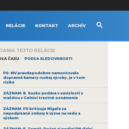
RELÁCIE
KONTAKT
ARCHÍV
DANIA TEJTO RELÁCIE
DĽA ČASU
PODĽA SLEDOVANOSTI
PS: MV pravdepodobne namontovalo
dopravné kamery ruskej výroby, je v tom
riziko
ZÁZNAM: B. Susko podáva v súvislosti s
vraždou v Gelnici trestné oznámenie
ZÁZNAM: PS kritizuje Migaľa za
nepodpísané zmluvy k výzve na vedu a
výskum
ZÁZNAM: E. Tomáš: Počet aj podiel PN ďalej