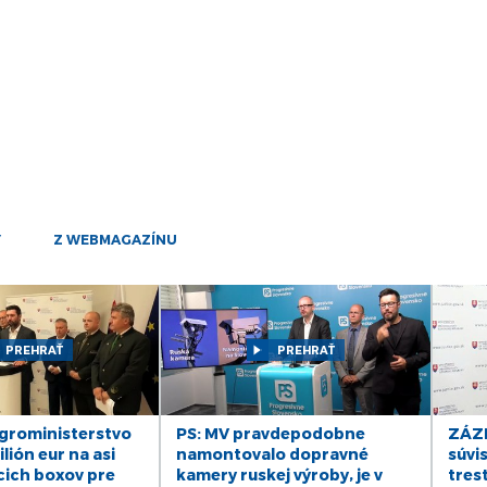
25
mar
24
mar
21
mar
20
mar
19
Y
Z WEBMAGAZÍNU
mar
17
mar
PREHRAŤ
PREHRAŤ
14
mar
13
roministerstvo
PS: MV pravdepodobne
ZÁZN
mar
lión eur na asi
namontovalo dopravné
súvis
cich boxov pre
kamery ruskej výroby, je v
tres