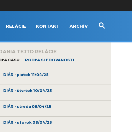
RELÁCIE
KONTAKT
ARCHÍV
DANIA TEJTO RELÁCIE
DĽA ČASU
PODĽA SLEDOVANOSTI
DIÁR - piatok 11/04/25
DIÁR - štvrtok 10/04/25
DIÁR - streda 09/04/25
DIÁR - utorok 08/04/25