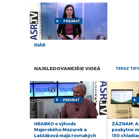
PREHRAŤ
DIÁR
NAJSLEDOVANEJŠIE VIDEÁ
TERAZ TIP
PREHRAŤ
HRABKO o výhode
ZÁZNAM: Ag
Majerského:Mazurek a
poskytne mi
Laššáková majú rovnakých
150 chladia