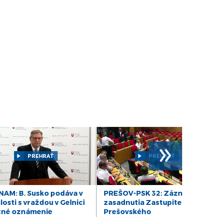
DIÁR - utorok 25/03/25
DIÁR - pondelok 24/03/25
DIÁR - piatok 21/03/25
DIÁR - štvrtok 20/03/2025
DIÁR - streda 19/03/25
DIÁR - pondelok 17/03/25
»
PREHRAŤ
PREHRAŤ
DIÁR - piatok 14/03/25
DIÁR - štvrtok 13/03/25
AM: B. Susko podáva v
PREŠOV-PSK 32: Záznam
losti s vraždou v Gelnici
zasadnutia Zastupiteľstva
tné oznámenie
Prešovského