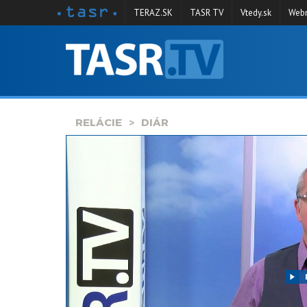
TERAZ.SK
TASR TV
Vtedy.sk
Webm
VYSIELANIE
RELÁCIE
SPRAVODAJSTVO
RELÁCIE
DIÁR
KONTAKT
ARCHÍV