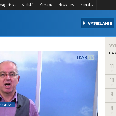
agazín.sk
Školské
Vo vlaku
News now
Kontakty
VYSIELANIE
VY
PO
11
apr
10
apr
9
apr
PREHRAŤ
8
apr