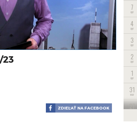
7
apr
4
apr
3
apr
2
/23
apr
1
apr
31
mar
27
ZDIEĽAŤ NA FACEBOOK
mar
26
mar