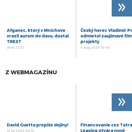
»
Afganec, ktorý v Mníchove
Český herec Vladimír Po
vrazil autom do davu, dostal
odmietol zaujímavé fil
TREST
projekty
dnes 12:52
4 aug 2026 10:46
Z WEBMAGAZÍNU
»
David Guetta prepíše dejiny!
Financovanie cez Tatr
Leasing otvára nové
31 júl 2026 09:51