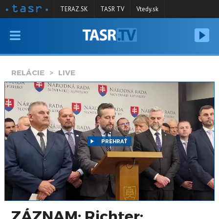
TERAZ.SK
TASR TV
Vtedy.sk
VYSIELANIE
RELÁCIE
RELÁCIE
LIVE
SPRAVODAJSTVO
KONTAKT
ARCHÍV
PREHRAŤ
ZÁZNAM: Richter: