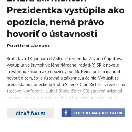
Prezidentka vystúpila ako
opozícia, nemá právo
hovoriť o ústavnosti
Pozrite si záznam.
Bratislava 18. januára (TASR) - Prezidentka Zuzana Čaputová
vystúpila vo štvrtok v pléne Národnej rady (NR) SR k novele
Trestného zákona ako opozičný politik. Nemá pritom mandát
hovoriť o tom, čo je ústavné a zákonné, a čo nie. Vyhlásil to
predseda poslaneckého klubu Smer-SD Ján Richter v reakcii na
tlačovej konferencii. Ľuboš Blaha (Smer-SD) zároveň avizoval
uznesenie na odsúdenie rezolúcie Európskeho parlamentu
kritickej k slovenskej vláde v súvislosti so zásahmi do
trestného práva. Mieni ju označiť za zásah do suverenity SR a
ZDIEĽAŤ NA FACEBOOK
ČÍTAŤ ĎALEJ
vyzvať slovenskú opozíciu, aby nešírila lži o SR.
"Prezidentka vystúpila ako štandardný opozičný politik aj
z hľadiska obsahu, aj z hľadiska prístupu," poznamenal Richter.