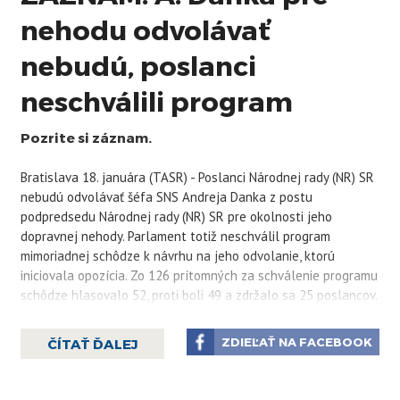
nehodu odvolávať
nebudú, poslanci
neschválili program
Pozrite si záznam.
Bratislava 18. januára (TASR) - Poslanci Národnej rady (NR) SR
nebudú odvolávať šéfa SNS Andreja Danka z postu
podpredsedu Národnej rady (NR) SR pre okolnosti jeho
dopravnej nehody. Parlament totiž neschválil program
mimoriadnej schôdze k návrhu na jeho odvolanie, ktorú
iniciovala opozícia. Zo 126 prítomných za schválenie programu
schôdze hlasovalo 52, proti boli 49 a zdržalo sa 25 poslancov.
Predseda NR SR Peter Pellegrini (Hlas-SD) preto ukončil
schôdzu.
ZDIEĽAŤ NA FACEBOOK
ČÍTAŤ ĎALEJ
"To, že Andrej Danko prišiel o vodičský preukaz, dokazuje,
že pochybil. Peter Pellegrini vyzýval Andreja Danka na
vyvodenie osobnej zodpovednosti, no namiesto toho ho dnes