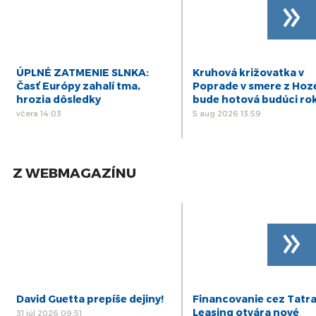
»
ÚPLNÉ ZATMENIE SLNKA:
Kruhová križovatka v
Časť Európy zahalí tma,
Poprade v smere z Hoz
hrozia dôsledky
bude hotová budúci ro
včera 14:03
5 aug 2026 13:59
Z WEBMAGAZÍNU
»
David Guetta prepíše dejiny!
Financovanie cez Tatr
Leasing otvára nové
31 júl 2026 09:51