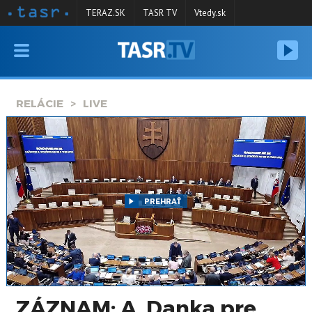
TERAZ.SK
TASR TV
Vtedy.sk
VYSIELANIE
RELÁCIE
RELÁCIE
LIVE
SPRAVODAJSTVO
KONTAKT
ARCHÍV
PREHRAŤ
ZÁZNAM: A. Danka pre