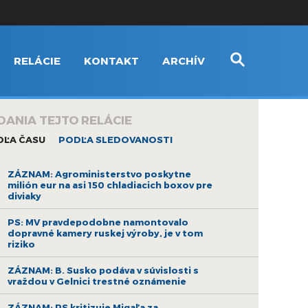
RELÁCIE
KONTAKT
ARCHÍV
DANIA TEJTO RELÁCIE
DĽA ČASU
PODĽA SLEDOVANOSTI
ZÁZNAM: Agroministerstvo poskytne
milión eur na asi 150 chladiacich boxov pre
diviaky
PS: MV pravdepodobne namontovalo
dopravné kamery ruskej výroby, je v tom
riziko
ZÁZNAM: B. Susko podáva v súvislosti s
vraždou v Gelnici trestné oznámenie
ZÁZNAM: PS kritizuje Migaľa za