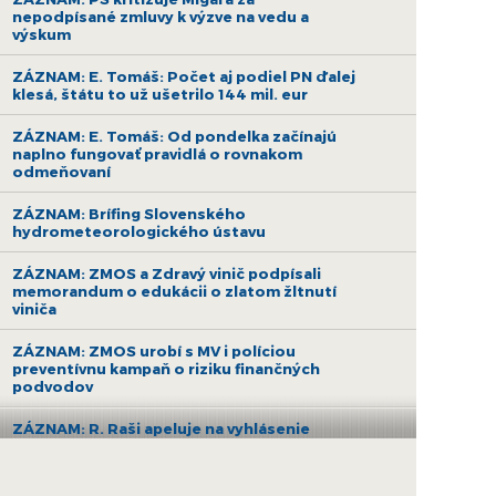
nepodpísané zmluvy k výzve na vedu a
výskum
ZÁZNAM: E. Tomáš: Počet aj podiel PN ďalej
klesá, štátu to už ušetrilo 144 mil. eur
ZÁZNAM: E. Tomáš: Od pondelka začínajú
naplno fungovať pravidlá o rovnakom
odmeňovaní
ZÁZNAM: Brífing Slovenského
hydrometeorologického ústavu
ZÁZNAM: ZMOS a Zdravý vinič podpísali
memorandum o edukácii o zlatom žltnutí
viniča
ZÁZNAM: ZMOS urobí s MV i políciou
preventívnu kampaň o riziku finančných
podvodov
ZÁZNAM: R. Raši apeluje na vyhlásenie
druhej výzvy na nákup bezemisných
autobusov