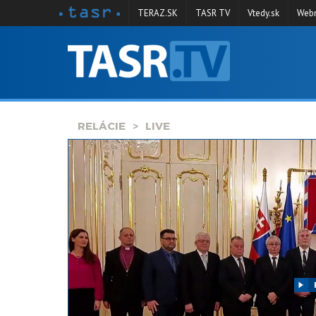
TERAZ.SK
TASR TV
Vtedy.sk
Webm
VYSIELANIE
RELÁCIE
SPRAVODAJSTVO
RELÁCIE
LIVE
KONTAKT
ARCHÍV