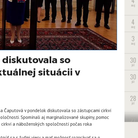
4
aug
4
aug
3
aug
diskutovala so
30
júl
tuálnej situácii v
30
júl
28
júl
na Čaputová v pondelok diskutovala so zástupcami cirkví
poločnosti. Spomínali aj marginalizované skupiny, pomoc
27
ia cirkví a náboženských spoločností počas roka
júl
núť sa s ľuďmi viery a mať možnosť rozprávať sa o