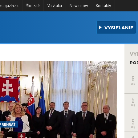
agazín.sk
Školské
Vo vlaku
News now
Kontakty
VYSIELANIE
VY
PO
6
aug
5
aug
5
PREHRAŤ
aug