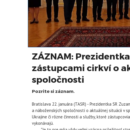
ZÁZNAM: Prezidentka 
zástupcami cirkví o ak
spoločnosti
Pozrite si záznam.
Bratislava 22. januára (TASR) - Prezidentka SR Zuza
a náboženských spoločností o aktuálnej situácii v s
Ukrajine či rôzne činnosti a služby, ktoré zástupcov
vykonávajú.
"Je to pre mňa vždy veľmi vzácna príležitosť stret