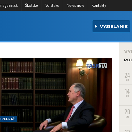
agazín.sk
Školské
Vo vlaku
News now
Kontakty
VYSIELANIE
VY
PO
24
okt
14
okt
20
sep
PREHRAŤ