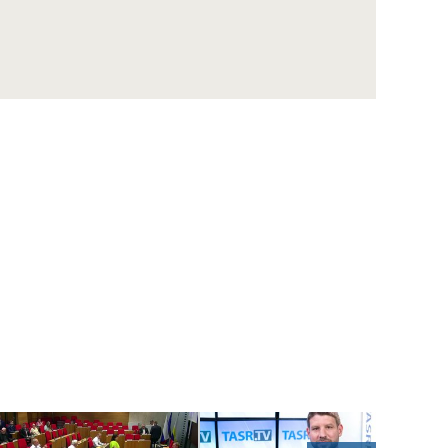
BREINER: Na boj s hybridnými hrozbami už
nestačí len armáda, zapojiť sa musíme
všetci
R. Sermek: Účasť Slovákov v eurovoľbách by
mohla byť okolo 30 percent
Prvýkrát na Slovensku – festival STARMUS je
unikátnym spojením vedy, hudby a umenia
ČAUČÍK: Mimovládne organizácie nastavujú
politikom zrkadlo ich činnosti
Figeľ v TASR TV na 75. výročie zrodu NATO:
Bezpečnosť a prosperita spolu súvisia
Sklenár k NATO: Buďme hrdí, že sme
súčasťou organizácie, ktorá má zmysel
P. MAREŠ: Reakcia na ruskú agresiu
rozdeľuje V4 najviac zo všetkého
D. ROHÁČ: Spojenci aj nepriatelia USA
čakajú, či Washington bude pokračovať v
podpore Ukrajiny