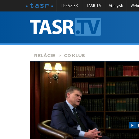
TERAZ.SK
TASR TV
Vtedy.sk
Webm
VYSIELANIE
RELÁCIE
SPRAVODAJSTVO
RELÁCIE
CD KLUB
KONTAKT
ARCHÍV