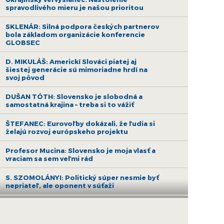
spravodlivého mieru je našou prioritou
SKLENÁR: Silná podpora českých partnerov
bola základom organizácie konferencie
GLOBSEC
D. MIKULÁŠ: Americkí Slováci piatej aj
šiestej generácie sú mimoriadne hrdí na
svoj pôvod
DUŠAN TÓTH: Slovensko je slobodná a
samostatná krajina – treba si to vážiť
ŠTEFANEC: Eurovoľby dokázali, že ľudia si
želajú rozvoj európskeho projektu
Profesor Mucina: Slovensko je moja vlasť a
vraciam sa sem veľmi rád
S. SZOMOLÁNYI: Politický súper nesmie byť
nepriateľ, ale oponent v súťaži
KUBIŠ: Čakanie politikov na vyjadrenie
premiéra je útekom od zodpovednosti