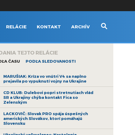
RELÁCIE
KONTAKT
ARCHÍV
DANIA TEJTO RELÁCIE
DĽA ČASU
PODĽA SLEDOVANOSTI
MARUŠIAK: Kríza vo vnútri V4 sa naplno
prejavila po vypuknutí vojny na Ukrajine
CD KLUB: Dulebovi popri stretnutiach vlád
SR a Ukrajiny chýba kontakt Fica so
Zelenským
LACKOVIČ: Slovak PRO spája úspešných
amerických Slovákov, ktorí pomáhajú
Slovensku
Ukrajinský veľvyslanec: Nastolenie