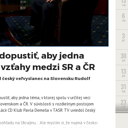
13
sep
6
sep
3
júl
opustiť, aby jedna
30
jún
 vzťahy medzi SR a ČR
13
jún
l český veľvyslanec na Slovensku Rudolf
31
máj
iť, aby jedna téma, v ktorej spolu v určitej veci
23
lovenskom a ČR. V súvislosti s rozdielnym postojom
máj
relácii CD Klub Pavla Demeša v TASR TV uviedol český
22
máj
hľadu na Ukrajinu... Ale myslím si, že najmä v česko-