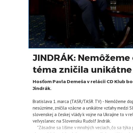
JINDRÁK: Nemôžeme d
téma zničila unikátne
Hosťom Pavla Demeša v relácii CD Klub bo
Jindrák.
Bratislava 1. marca (TASR/TASR TV) - Nemôžeme dopust
nesúznime, zničila vzácne a unikátne vzťahy medzi S
slovenskej a českej vlády k vojne na Ukrajine to v 
veľvyslanec na Slovensku Rudolf Jindrák.
"Zásadne sa líšime v mnohých veciach, čo sa týka po