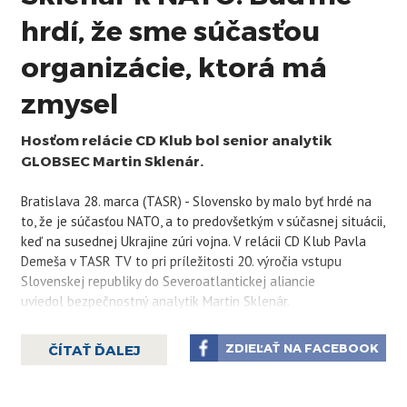
hrdí, že sme súčasťou
organizácie, ktorá má
zmysel
Hosťom relácie CD Klub bol senior analytik
GLOBSEC Martin Sklenár.
Bratislava 28. marca (TASR) - Slovensko by malo byť hrdé na
to, že je súčasťou NATO, a to predovšetkým v súčasnej situácii,
keď na susednej Ukrajine zúri vojna. V relácii CD Klub Pavla
Demeša v TASR TV to pri príležitosti 20. výročia vstupu
Slovenskej republiky do Severoatlantickej aliancie
uviedol bezpečnostný analytik Martin Sklenár.
"Buďme na to hrdí a nebojme sa povedať, že sme súčasťou
organizácie, ktorá naozaj má zmysel najmä v súčasnosti, keď
ZDIEĽAŤ NA FACEBOOK
ČÍTAŤ ĎALEJ
chceme byť ochránení proti tomu, aby sa vojna na Ukrajine
nepreliala k nám,"
vyhlásil Sklenár.