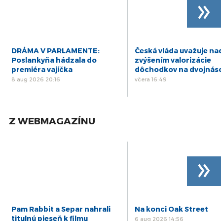
»
DRÁMA V PARLAMENTE:
Česká vláda uvažuje na
Poslankyňa hádzala do
zvýšením valorizácie
premiéra vajíčka
dôchodkov na dvojnás
8 aug 2026 20:16
včera 16:49
Z WEBMAGAZÍNU
»
Pam Rabbit a Separ nahrali
Na konci Oak Street
titulnú pieseň k filmu
6 aug 2026 14:56