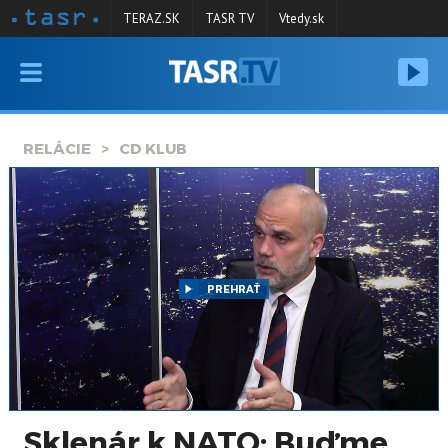
TERAZ.SK
TASR TV
Vtedy.sk
VYSIELANIE
RELÁCIE
RELÁCIE
CD KLUB
SPRAVODAJSTVO
KONTAKT
ARCHÍV
PREHRAŤ
Sklenár k NATO: Buďme