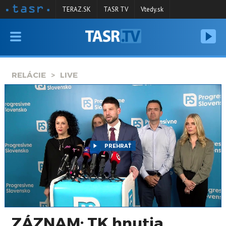
TERAZ.SK
TASR TV
Vtedy.sk
VYSIELANIE
RELÁCIE
RELÁCIE
LIVE
SPRAVODAJSTVO
KONTAKT
ARCHÍV
PREHRAŤ
ZÁZNAM: TK hnutia