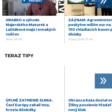
PREHRAŤ
PREHRAŤ
júl
16
ZÁZNAM: R. Kaliňák: MO SR by sa mohlo
postupne začať sťahovať do nového sídla
júl
HRABKO o výhode
ZÁZNAM: Agrominister
počas leta
Majerského:Mazurek a
poskytne milión eur na 
15
Laššáková majú rovnakých
150 chladiacich boxov 
ZÁZNAM: R. Takáč: Predseda NKÚ o
korupčných pomeroch v agrorezorte klame,
voličov
diviaky
júl
robí politiku
dnes 06:00
6 aug 2026 12:40
14
ZÁZNAM: SKSaPA je presvedčená, že nový
model vzdelávania sestier systému nepomôže
júl
TERAZ TIPY
»
ÚPLNÉ ZATMENIE SLNKA:
Obranca Kaša dostal o
Časť Európy zahalí tma,
Žiliny povolenie hľadať 
hrozia dôsledky
nový klub