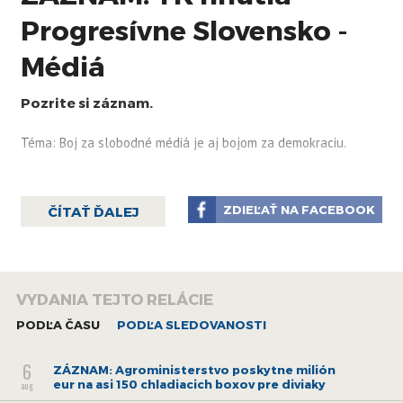
Progresívne Slovensko -
Médiá
Pozrite si záznam.
Téma: Boj za slobodné médiá je aj bojom za demokraciu.
ZDIEĽAŤ NA FACEBOOK
ČÍTAŤ ĎALEJ
VYDANIA TEJTO RELÁCIE
PODĽA ČASU
PODĽA SLEDOVANOSTI
6
ZÁZNAM: Agroministerstvo poskytne milión
eur na asi 150 chladiacich boxov pre diviaky
aug