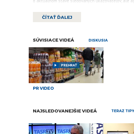
o aktuálnom stave sledovaných ukazovateľov, ale aj 
Viac čítajte
tu
.
ČÍTAŤ ĎALEJ
SÚVISIACE VIDEÁ
DISKUSIA
PREHRAŤ
PR VIDEO
NAJSLEDOVANEJŠIE VIDEÁ
TERAZ TIP