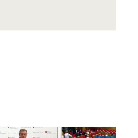
Desať oblastí, v ktorých by EÚ mohla urobiť
viac
Umelá inteligencia: Európsky parlament by
mal v stredu schváliť prelomový zákon, bude
prvý na svete
ZÁZNAM: OTS: TK Cechu kachliarov
Európska vodíková banka: Poslanci
požadujú väčšiu podporu domácej
produkcie
Taliansku značku TWIN-SET nádete iba v
Eurovea
Europoslanci rokovali o prvých pravidlách
pre bezpečnú umelú inteligenciu
LIDL osadením včelích úľov prispieva k boju
proti zmene klímy
Digitálne poľnohospodárstvo prichádza na