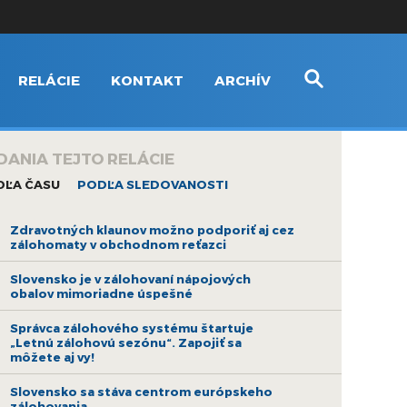
RELÁCIE
KONTAKT
ARCHÍV
DANIA TEJTO RELÁCIE
DĽA ČASU
PODĽA SLEDOVANOSTI
Zdravotných klaunov možno podporiť aj cez
zálohomaty v obchodnom reťazci
Slovensko je v zálohovaní nápojových
obalov mimoriadne úspešné
Správca zálohového systému štartuje
„Letnú zálohovú sezónu“. Zapojiť sa
môžete aj vy!
Slovensko sa stáva centrom európskeho
zálohovania