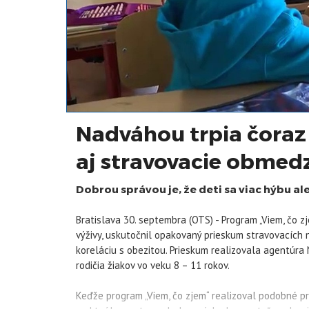
Nadváhou trpia čoraz 
aj stravovacie obmed
Dobrou správou je, že deti sa viac hýbu al
Bratislava 30. septembra (OTS) - Program „Viem, čo z
výživy, uskutočnil opakovaný prieskum stravovacích n
koreláciu s obezitou. Prieskum realizovala agentúra
rodičia žiakov vo veku 8 – 11 rokov.
Keďže program „Viem, čo zjem“ realizoval podobné pri