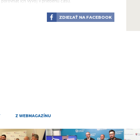
porovnať ich vývoj v priebehu času.
18
ZDIEĽAŤ NA FACEBOOK
mar
12
mar
30
jan
8
dec
13
okt
21
jún
Y
Z WEBMAGAZÍNU
2
jún