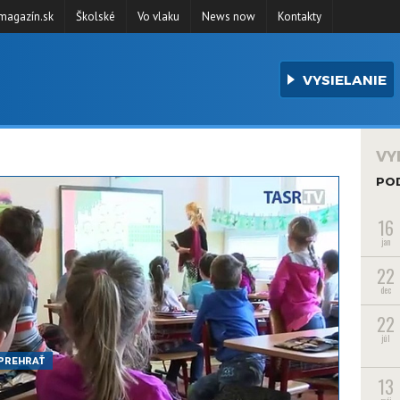
agazín.sk
Školské
Vo vlaku
News now
Kontakty
VYSIELANIE
VY
PO
16
jan
22
dec
22
júl
PREHRAŤ
13