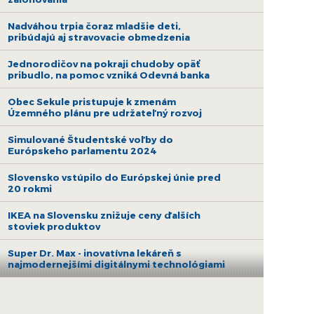
Nadváhou trpia čoraz mladšie deti,
pribúdajú aj stravovacie obmedzenia
Jednorodičov na pokraji chudoby opäť
pribudlo, na pomoc vzniká Odevná banka
Obec Sekule pristupuje k zmenám
Územného plánu pre udržateľný rozvoj
Simulované Študentské voľby do
Európskeho parlamentu 2024
Slovensko vstúpilo do Európskej únie pred
20 rokmi
IKEA na Slovensku znižuje ceny ďalších
stoviek produktov
Super Dr. Max - inovatívna lekáreň s
najmodernejšími digitálnymi technológiami
Európsky akt o slobode médií: Lepšia
ochrana novinárov a slobody tlače na
Slovensku