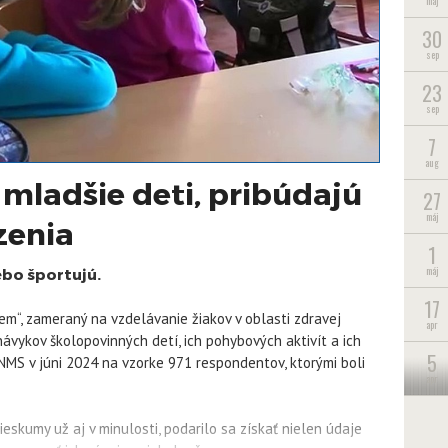
máj
30
sep
23
sep
7
aug
mladšie deti, pribúdajú
27
máj
zenia
1
máj
ebo športujú.
17
jem“, zameraný na vzdelávanie žiakov v oblasti zdravej
apr
ávykov školopovinných detí, ich pohybových aktivít a ich
5
 NMS v júni 2024 na vzorke 971 respondentov, ktorými boli
apr
25
eskumy už aj v minulosti, podarilo sa získať nielen údaje
mar