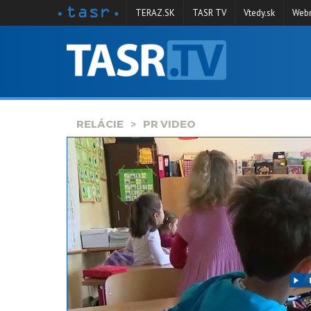
TERAZ.SK
TASR TV
Vtedy.sk
Webm
VYSIELANIE
RELÁCIE
SPRAVODAJSTVO
RELÁCIE
PR VIDEO
KONTAKT
ARCHÍV