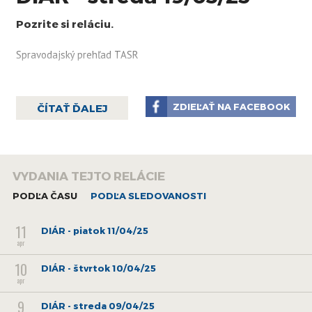
Pozrite si reláciu.
Spravodajský prehľad TASR
ZDIEĽAŤ NA FACEBOOK
ČÍTAŤ ĎALEJ
VYDANIA TEJTO RELÁCIE
PODĽA ČASU
PODĽA SLEDOVANOSTI
11
DIÁR - piatok 11/04/25
apr
10
DIÁR - štvrtok 10/04/25
apr
9
DIÁR - streda 09/04/25