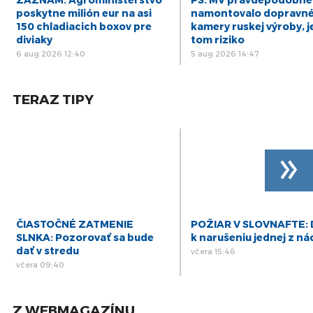
13
DIÁR - štvrtok 13/03/25
poskytne milión eur na asi
namontovalo dopravn
mar
150 chladiacich boxov pre
kamery ruskej výroby, j
diviaky
tom riziko
6 aug 2026 12:40
5 aug 2026 14:47
TERAZ TIPY
»
ČIASTOČNÉ ZATMENIE
POŽIAR V SLOVNAFTE: 
SLNKA: Pozorovať sa bude
k narušeniu jednej z ná
dať v stredu
včera 15:46
včera 09:40
Z WEBMAGAZÍNU