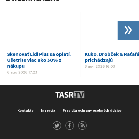
»
Skenovať Lidl Plus sa oplatí:
Kuko, Drobček & Raťaf
Ušetrite viac ako 30% z
prichádzajú
nákupu
3 aug 2026 16:03
6 aug 2026 17:23
Kontakty
Inzercia
Pravidlá ochrany osobných údajov