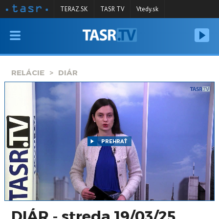
TERAZ.SK
TASR TV
Vtedy.sk
VYSIELANIE
RELÁCIE
RELÁCIE
DIÁR
SPRAVODAJSTVO
KONTAKT
ARCHÍV
PREHRAŤ
DIÁR - streda 19/03/25