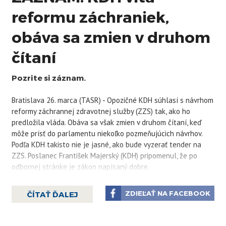
reformu záchraniek,
obáva sa zmien v druhom
čítaní
Pozrite si záznam.
Bratislava 26. marca (TASR) - Opozičné KDH súhlasí s návrhom
reformy záchrannej zdravotnej služby (ZZS) tak, ako ho
predložila vláda. Obáva sa však zmien v druhom čítaní, keď
môže prísť do parlamentu niekoľko pozmeňujúcich návrhov.
Podľa KDH takisto nie je jasné, ako bude vyzerať tender na
ZZS. Poslanec František Majerský (KDH) pripomenul, že po
odbornej stránke je zákon napísaný dobre.
"Reforma záchrannej zdravotnej služby je kľúčová preto,
aby pacienti v ohrození života dostali včasnú a kvalitnú
ZDIEĽAŤ NA FACEBOOK
ČÍTAŤ ĎALEJ
záchrannú zdravotnú službu, aby pacient, ktorý je v ohrození
života, a jeho príbuzní vedeli, že príde kvalitný záchranár,
kvalitný lekár a príde v danej chvíli tá najlepšia posádka,"