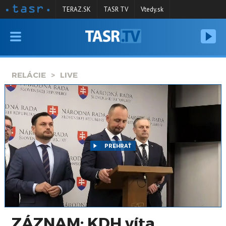
TERAZ.SK
TASR TV
Vtedy.sk
VYSIELANIE
RELÁCIE
RELÁCIE
LIVE
SPRAVODAJSTVO
KONTAKT
ARCHÍV
PREHRAŤ
ZÁZNAM: KDH víta