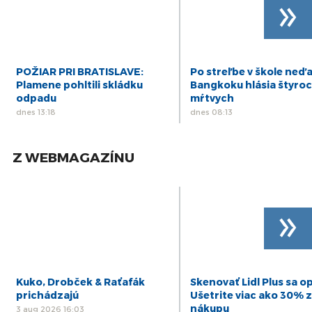
»
POŽIAR PRI BRATISLAVE:
Po streľbe v škole neď
Plamene pohltili skládku
Bangkoku hlásia štyro
odpadu
mŕtvych
dnes 13:18
dnes 08:13
Z WEBMAGAZÍNU
»
Kuko, Drobček & Raťafák
Skenovať Lidl Plus sa op
prichádzajú
Ušetrite viac ako 30% z
nákupu
3 aug 2026 16:03